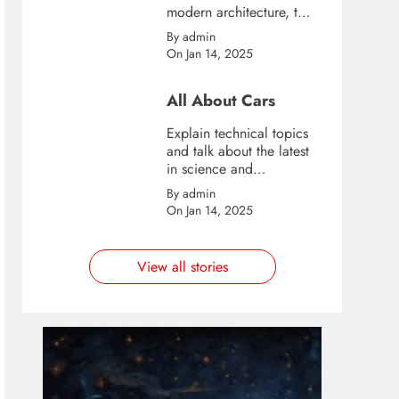
modern architecture, this
template is great for
By admin
creating stories about
On Jan 14, 2025
urban and city tourism.
All About Cars
Explain technical topics
and talk about the latest
in science and
technology with this
By admin
clean and futuristic
On Jan 14, 2025
template.
View all stories