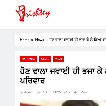
Skip
to
content
Your Window to the World
ok
Home
News
ਹੋਣ ਵਾਲਾ ਜਵਾਈ ਹੀ ਭਜਾ ਕੇ ਲੈ ਗਿਆ ਸ
er
m
NATIONAL
NEWS
VIRAL
pp
ਹੋਣ ਵਾਲਾ ਜਵਾਈ ਹੀ ਭਜਾ ਕੇ
ਪਰਿਵਾਰ
Admin
16 April 2025
7
1 Mins