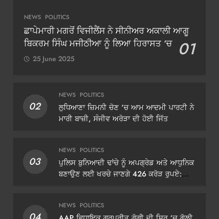
NEWS
POLITICS
ਛਾਪੇਮਾਰੀ ਮਗਰੋਂ ਵਿਜੀਲੈਂਸ ਨੇ ਸੀਨੀਅਰ ਅਕਾਲੀ ਆਗੂ
ਬਿਕਰਮ ਸਿੰਘ ਮਜੀਠੀਆ ਨੂੰ ਲਿਆ ਹਿਰਾਸਤ ‘ਚ
01
25 June 2025
NEWS
POLITICS
02
ਲੁਧਿਆਣਾ ਜ਼ਿਮਨੀ ਚੋਣ ‘ਚ ਆਮ ਆਦਮੀ ਪਾਰਟੀ ਨੇ
ਮਾਰੀ ਬਾਜ਼ੀ, ਸੰਜੀਵ ਅਰੋੜਾ ਦੀ ਹੋਈ ਜਿੱਤ
NEWS
POLITICS
03
ਪੁਲਿਸ ਬੁਨਿਆਦੀ ਢਾਂਚੇ ਨੂੰ ਅਪਗ੍ਰੇਡ ਅਤੇ ਆਧੁਨਿਕ
ਬਣਾਉਣ ਲਈ ਖਰਚੇ ਜਾਣਗੇ 426 ਕਰੋੜ ਰੁਪਏ:
ਡੀਜੀਪੀ ਗੌਰਵ ਯਾਦਵ
NEWS
POLITICS
04
AAP ਵਿਧਾਇਕ ਗੁਰਪ੍ਰੀਤ ਗੋਗੀ ਦੀ ਸਿਰ ‘ਚ ਗੋਲ਼ੀ