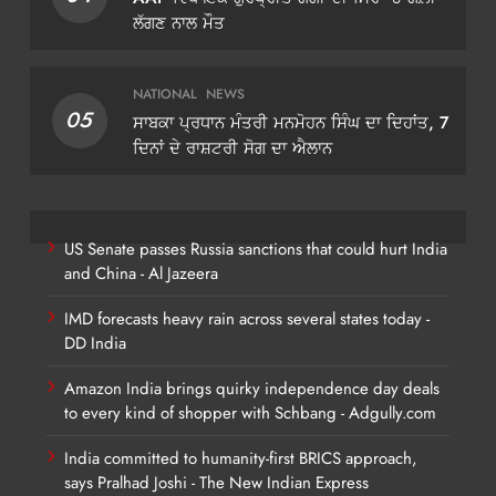
ਲੱਗਣ ਨਾਲ ਮੌਤ
NATIONAL
NEWS
05
ਸਾਬਕਾ ਪ੍ਰਧਾਨ ਮੰਤਰੀ ਮਨਮੋਹਨ ਸਿੰਘ ਦਾ ਦਿਹਾਂਤ, 7
ਦਿਨਾਂ ਦੇ ਰਾਸ਼ਟਰੀ ਸੋਗ ਦਾ ਐਲਾਨ
US Senate passes Russia sanctions that could hurt India
and China - Al Jazeera
IMD forecasts heavy rain across several states today -
DD India
Amazon India brings quirky independence day deals
to every kind of shopper with Schbang - Adgully.com
India committed to humanity-first BRICS approach,
says Pralhad Joshi - The New Indian Express