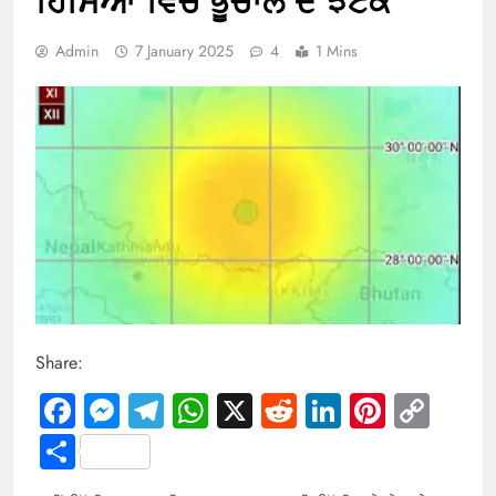
ਹਿੱਸਿਆਂ ਵਿੱਚ ਭੂਚਾਲ ਦੇ ਝਟਕੇ
Admin
7 January 2025
4
1 Mins
Share:
Facebook
Messenger
Telegram
WhatsApp
X
Reddit
LinkedIn
Pintere
Cop
Link
Share