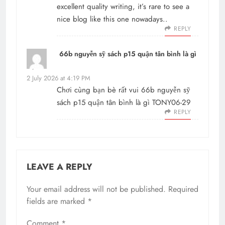
excellent quality writing, it’s rare to see a
nice blog like this one nowadays..
REPLY
66b nguyễn sỹ sách p15 quận tân bình là gì
says:
2 July 2026 at 4:19 PM
Chơi cùng bạn bè rất vui 66b nguyễn sỹ
sách p15 quận tân bình là gì TONY06-29
REPLY
LEAVE A REPLY
Your email address will not be published.
Required
fields are marked
*
Comment
*