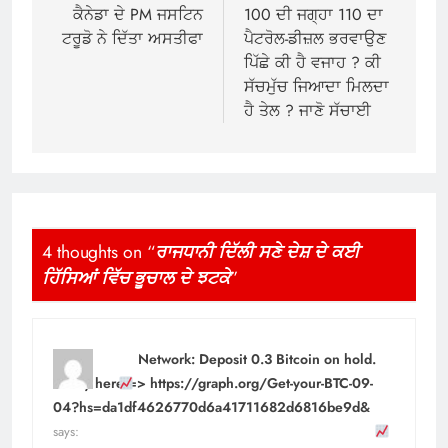
navigation
ਕੈਨੇਡਾ ਦੇ PM ਜਸਟਿਨ
100 ਦੀ ਜਗ੍ਹਾ 110 ਦਾ
ਟਰੂਡੋ ਨੇ ਦਿੱਤਾ ਅਸਤੀਫਾ
ਪੈਟਰੋਲ-ਡੀਜ਼ਲ ਭਰਵਾਉਣ
ਪਿੱਛੇ ਕੀ ਹੈ ਵਜਾਹ ? ਕੀ
ਸੱਚਮੁੱਚ ਜਿਆਦਾ ਮਿਲਦਾ
ਹੈ ਤੇਲ ? ਜਾਣੋ ਸੱਚਾਈ
4 thoughts on “
ਰਾਜਧਾਨੀ ਦਿੱਲੀ ਸਣੇ ਦੇਸ਼ ਦੇ ਕਈ
ਹਿੱਸਿਆਂ ਵਿੱਚ ਭੂਚਾਲ ਦੇ ਝਟਕੇ
”
Network: Deposit 0.3 Bitcoin on hold.
Verify here => https://graph.org/Get-your-BTC-09-
04?hs=da1df4626770d6a41711682d6816be9d&
says: