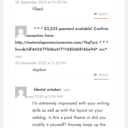
20 September 2025 at 10:28 PM
9llae6
REPLY
* * * $3,222 payment available! Confirm
your transaction here:
http://motorolapromocionesmm.com/?kq7ycz * * *
hs=da1df4626770d6a41711682d6816be9d* ххх*
says:
26 November 2025 at 11:23 PM
vbpfem
REPLY
fdertol mrtokev
says:
10 February 2026 at 5:04 AM
I’m extremely impressed with your writing
skills as well as with the layout on your
weblog. Is this a paid theme or did you
modify it yourself? Anyway keep up the