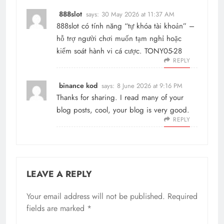
888slot
says:
30 May 2026 at 11:37 AM
888slot
có tính năng “tự khóa tài khoản” –
hỗ trợ người chơi muốn tạm nghỉ hoặc
kiểm soát hành vi cá cược. TONY05-28
REPLY
binance kod
says:
8 June 2026 at 9:16 PM
Thanks for sharing. I read many of your
blog posts, cool, your blog is very good.
REPLY
LEAVE A REPLY
Your email address will not be published.
Required
fields are marked
*