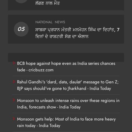
ਲੱਗਣ ਨਾਲ ਮੌਤ
NATIONAL
NEWS
05
ਸਾਬਕਾ ਪ੍ਰਧਾਨ ਮੰਤਰੀ ਮਨਮੋਹਨ ਸਿੰਘ ਦਾ ਦਿਹਾਂਤ, 7
ਦਿਨਾਂ ਦੇ ਰਾਸ਼ਟਰੀ ਸੋਗ ਦਾ ਐਲਾਨ
BCB hope against hope even as India series chances
fade - cricbuzz.com
Rahul Gandhi's 'dard, data, daulat' message to Gen Z;
BJP says should've gone to Jharkhand - India Today
Monsoon to unleash intense rains over these regions in
India, forecasts show - India Today
Monsoon gets help: Most of India to face more heavy
rain today - India Today