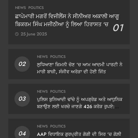
NEWS
POLITICS
ਛਾਪੇਮਾਰੀ ਮਗਰੋਂ ਵਿਜੀਲੈਂਸ ਨੇ ਸੀਨੀਅਰ ਅਕਾਲੀ ਆਗੂ
ਬਿਕਰਮ ਸਿੰਘ ਮਜੀਠੀਆ ਨੂੰ ਲਿਆ ਹਿਰਾਸਤ ‘ਚ
01
25 June 2025
NEWS
POLITICS
02
ਲੁਧਿਆਣਾ ਜ਼ਿਮਨੀ ਚੋਣ ‘ਚ ਆਮ ਆਦਮੀ ਪਾਰਟੀ ਨੇ
ਮਾਰੀ ਬਾਜ਼ੀ, ਸੰਜੀਵ ਅਰੋੜਾ ਦੀ ਹੋਈ ਜਿੱਤ
NEWS
POLITICS
03
ਪੁਲਿਸ ਬੁਨਿਆਦੀ ਢਾਂਚੇ ਨੂੰ ਅਪਗ੍ਰੇਡ ਅਤੇ ਆਧੁਨਿਕ
ਬਣਾਉਣ ਲਈ ਖਰਚੇ ਜਾਣਗੇ 426 ਕਰੋੜ ਰੁਪਏ:
ਡੀਜੀਪੀ ਗੌਰਵ ਯਾਦਵ
NEWS
POLITICS
04
AAP ਵਿਧਾਇਕ ਗੁਰਪ੍ਰੀਤ ਗੋਗੀ ਦੀ ਸਿਰ ‘ਚ ਗੋਲ਼ੀ