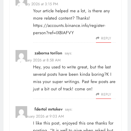
2 January 2026 at 3:15 PM
Your article helped me a lot, is there any
more related content? Thanks!
https://accounts.binance.info/register-
person?ref=IXBIAFVY
REPLY
zaborna torilon
says:
21 January 2026 at 8:58 AM
Hey, you used to write great, but the last
several posts have been kinda boring?K I
miss your super writings. Past few posts are
just a bit out of track! come on!
REPLY
fdertol mrtokev
says:
10 February 2026 at 9:03 AM
I like this post, enjoyed this one thanks for
posting. “It is well to give when asked but