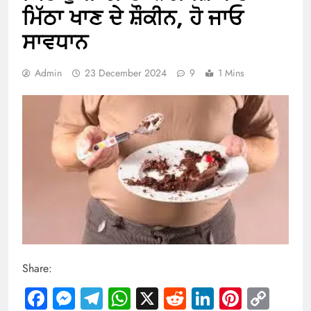
ਮਿੱਠਾ ਖਾਣ ਦੇ ਸ਼ੌਕੀਨ, ਹੋ ਜਾਓ
ਸਾਵਧਾਨ
Admin
23 December 2024
9
1 Mins
Share:
Facebook
Messenger
Telegram
WhatsApp
X
Reddit
LinkedIn
Pintere
Cop