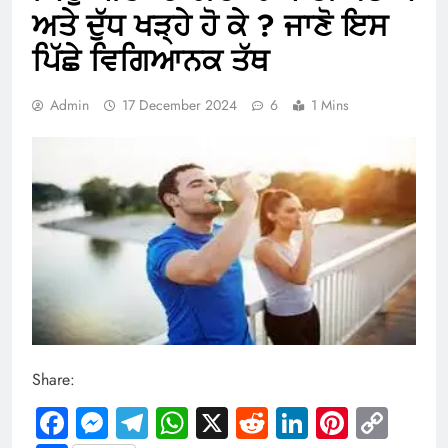
ਅਤੇ ਦੁੱਧ ਖੜ੍ਹੇ ਹੋ ਕੇ ? ਜਾਣੋ ਇਸ
ਪਿੱਛੇ ਵਿਗਿਆਨਕ ਤੱਥ
Admin
17 December 2024
6
1 Mins
Share:
Facebook
Messenger
Telegram
WhatsApp
X
Reddit
LinkedIn
Pintere
Cop