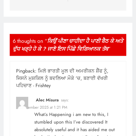
6 thoughts on “
ਕਿਉਂ ਪੀਣਾ ਚਾਹੀਦਾ ਹੈ ਪਾਣੀ ਬੈਠ ਕੇ ਅਤੇ
ਦੁੱਧ ਖੜ੍ਹੇ ਹੋ ਕੇ ? ਜਾਣੋ ਇਸ ਪਿੱਛੇ ਵਿਗਿਆਨਕ ਤੱਥ
”
Pingback:
ਮਿਲੋ ਭਾਰਤੀ ਮੂਲ ਦੀ ਅਮਰੀਕਨ ਸ਼ੈੱਫ ਨੂੰ,
ਜਿਸਨੇ ਮੁਸ਼ਕਿਲ ਨੂੰ ਬਦਲਿਆ ਮੌਕੇ 'ਚ, ਬਣਾਈ ਵੱਖਰੀ
ਪਹਿਚਾਣ - Frishtey
Alec Misura
says:
16 December 2025 at 1:21 PM
What¦s Happening i am new to this, I
stumbled upon this I’ve discovered It
absolutely useful and it has aided me out