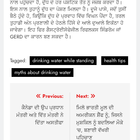
ਨਾਲ ਪਹੁੰਚਦਾ ਹੈ, ਦੁੱਧ ਦੇ ਹਰ ਪੌਸ਼ਟਿਕ ਤੱਤ ਨੂੰ ਜਜ਼ਬ ਕਰਦਾ ਹੈ।
ਇਸ ਨਾਲ ਤੁਹਾਨੂੰ ਦੁੱਧ ਦਾ ਪੋਸ਼ਣ ਮਿਲਦਾ ਹੈ। ਦੂਜੇ ਪਾਸੇ, ਜਦੋਂ ਤੁਸੀਂ
ਬੈਠੇ ਹੁੰਦੇ ਹੋ, ਕਿਉਂਕਿ ਦੁੱਧ ਦੇ ਪ੍ਰਵਾਹ ਵਿੱਚ ਵਿਘਨ ਪੈਂਦਾ ਹੈ, ਤਰਲ
ਤੁਹਾਡੀ ਅੰਨ ਪ੍ਰਣਾਲੀ ਦੇ ਹੇਠਲੇ ਹਿੱਸੇ ਦੇ ਆਲੇ ਦੁਆਲੇ ਇਕੱਠਾ ਹੋ
ਜਾਵੇਗਾ। ਇਹ ਫਿਰ ਗੈਸਟ੍ਰੋਈਸੋਫੇਜੀਲ ਰਿਫਲਕਸ ਸਿੰਡਰੋਮ ਜਾਂ
GERD ਦਾ ਕਾਰਨ ਬਣ ਸਕਦਾ ਹੈ।
Tagged:
drinking water while standing
health tips
myths about drinking water
Post
Previous:
Next:
navigation
ਕੈਨੇਡਾ ਦੀ ਉਪ ਪ੍ਰਧਾਨ
ਮਿਲੋ ਭਾਰਤੀ ਮੂਲ ਦੀ
ਮੰਤਰੀ ਅਤੇ ਵਿੱਤ ਮੰਤਰੀ ਨੇ
ਅਮਰੀਕਨ ਸ਼ੈੱਫ ਨੂੰ, ਜਿਸਨੇ
ਦਿੱਤਾ ਅਸਤੀਫਾ
ਮੁਸ਼ਕਿਲ ਨੂੰ ਬਦਲਿਆ ਮੌਕੇ
‘ਚ, ਬਣਾਈ ਵੱਖਰੀ
ਪਹਿਚਾਣ