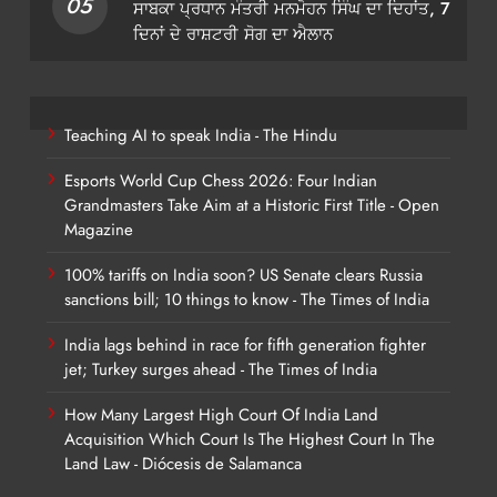
05
ਸਾਬਕਾ ਪ੍ਰਧਾਨ ਮੰਤਰੀ ਮਨਮੋਹਨ ਸਿੰਘ ਦਾ ਦਿਹਾਂਤ, 7
ਦਿਨਾਂ ਦੇ ਰਾਸ਼ਟਰੀ ਸੋਗ ਦਾ ਐਲਾਨ
Teaching AI to speak India - The Hindu
Esports World Cup Chess 2026: Four Indian
Grandmasters Take Aim at a Historic First Title - Open
Magazine
100% tariffs on India soon? US Senate clears Russia
sanctions bill; 10 things to know - The Times of India
India lags behind in race for fifth generation fighter
jet; Turkey surges ahead - The Times of India
How Many Largest High Court Of India Land
Acquisition Which Court Is The Highest Court In The
Land Law - Diócesis de Salamanca