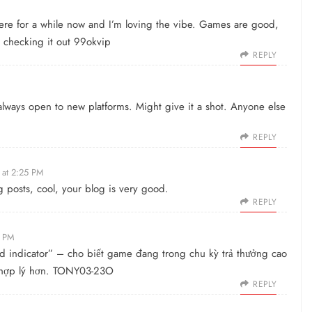
here for a while now and I’m loving the vibe. Games are good,
 checking it out
99okvip
REPLY
lways open to new platforms. Might give it a shot. Anyone else
REPLY
 at 2:25 PM
g posts, cool, your blog is very good.
REPLY
8 PM
d indicator” – cho biết game đang trong chu kỳ trả thưởng cao
i hợp lý hơn. TONY03-23O
REPLY