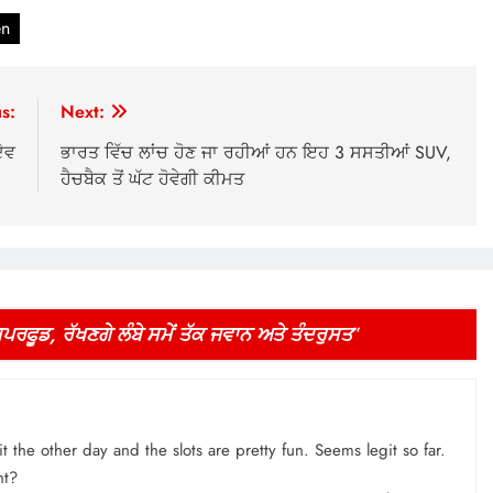
en
s:
Next:
ਦੇਵ
ਭਾਰਤ ਵਿੱਚ ਲਾਂਚ ਹੋਣ ਜਾ ਰਹੀਆਂ ਹਨ ਇਹ 3 ਸਸਤੀਆਂ SUV,
ਹੈਚਬੈਕ ਤੋਂ ਘੱਟ ਹੋਵੇਗੀ ਕੀਮਤ
ਫੂਡ, ਰੱਖਣਗੇ ਲੰਬੇ ਸਮੇਂ ਤੱਕ ਜਵਾਨ ਅਤੇ ਤੰਦਰੁਸਤ
”
 the other day and the slots are pretty fun. Seems legit so far.
ht?