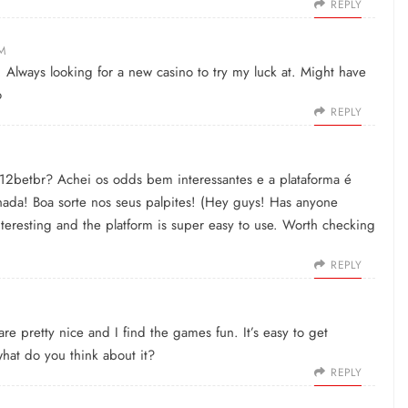
REPLY
PM
Always looking for a new casino to try my luck at. Might have
o
REPLY
f12betbr
? Achei os odds bem interessantes e a plataforma é
lhada! Boa sorte nos seus palpites! (Hey guys! Has anyone
teresting and the platform is super easy to use. Worth checking
REPLY
re pretty nice and I find the games fun. It’s easy to get
what do you think about it?
REPLY