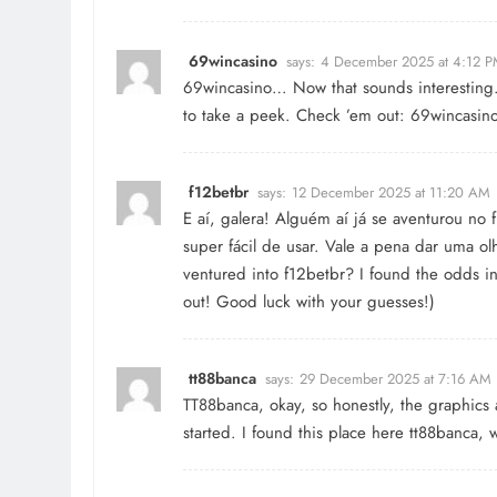
69wincasino
says:
4 December 2025 at 4:12 
69wincasino… Now that sounds interesting. 
to take a peek. Check ’em out:
69wincasin
f12betbr
says:
12 December 2025 at 11:20 AM
E aí, galera! Alguém aí já se aventurou no
super fácil de usar. Vale a pena dar uma o
ventured into f12betbr? I found the odds in
out! Good luck with your guesses!)
tt88banca
says:
29 December 2025 at 7:16 AM
TT88banca, okay, so honestly, the graphics a
started. I found this place here
tt88banca
, 