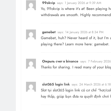
99okvip
says:
1 January 2026 at 9:39 AM
Yo, 99okvip is where it’s at! Been playing 
withdrawals are smooth. Highly recommend
gamebet
says:
14 January 2026 at 8:34 PM
Gamebet, huh? Never heard of it, but I’m a
playing there? Learn more here:
gamebet
.
Открыть счет в binance
says:
7 February 2026
Thanks for sharing. I read many of your blo
slot365 login link
says:
24 March 2026 at 6:1
Slot tại
slot365 login link
có cơ chế “hot/col
hay thấp, giúp bạn đưa ra quyết định chơ