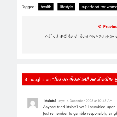
Tagged:
health
lifestyle
superfood for wom
Post
Previou
navigation
ਨਹੀਂ ਰਹੇ ਬਾਲੀਵੁੱਡ ਦੇ ਦਿੱਗਜ਼ ਅਦਾਕਾਰ ਮੁਕੁਲ 
8 thoughts on “
ਇਹ ਹਨ ਔਰਤਾਂ ਲਈ ਸਭ ਤੋਂ ਵਧੀਆ ਸੁਪਰ
ktslots1
says:
4 December 2025 at 10:45 AM
Anyone tried
ktslots1
yet? I stumbled upon it
Just remember to gamble responsibly, alrig