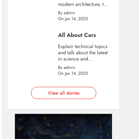
modern architecture, this
template is great for
By admin
creating stories about
On Jan 14, 2025
urban and city tourism.
All About Cars
Explain technical topics
and talk about the latest
in science and
technology with this
By admin
clean and futuristic
On Jan 14, 2025
template.
View all stories