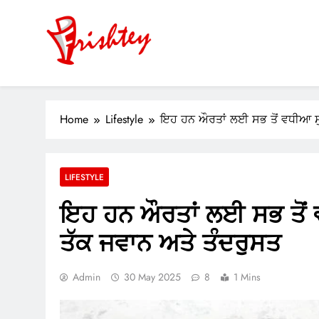
Skip
to
content
Your Window to the World
ok
Home
Lifestyle
ਇਹ ਹਨ ਔਰਤਾਂ ਲਈ ਸਭ ਤੋਂ ਵਧੀਆ ਸੁਪਰ
er
m
LIFESTYLE
pp
ਇਹ ਹਨ ਔਰਤਾਂ ਲਈ ਸਭ ਤੋਂ ਵਧ
ਤੱਕ ਜਵਾਨ ਅਤੇ ਤੰਦਰੁਸਤ
Admin
30 May 2025
8
1 Mins