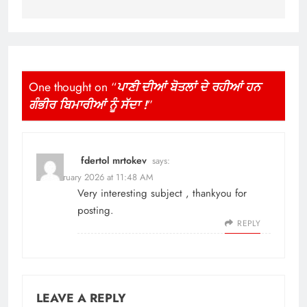
One thought on “
ਪਾਣੀ ਦੀਆਂ ਬੋਤਲਾਂ ਦੇ ਰਹੀਆਂ ਹਨ
ਗੰਭੀਰ ਬਿਮਾਰੀਆਂ ਨੂੰ ਸੱਦਾ !
”
fdertol mrtokev
says:
10 February 2026 at 11:48 AM
Very interesting subject , thankyou for
posting.
REPLY
LEAVE A REPLY