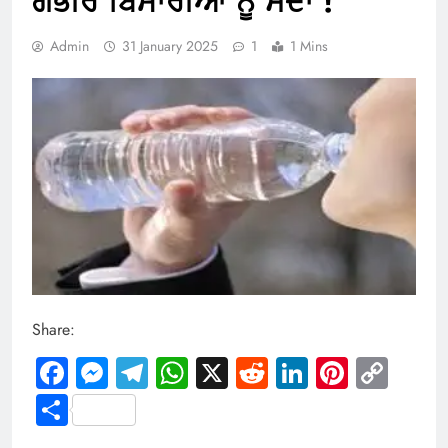
ਗੰਭੀਰ ਬਿਮਾਰੀਆਂ ਨੂੰ ਸੱਦਾ !
Admin
31 January 2025
1
1 Mins
Share:
Facebook
Messenger
Telegram
WhatsApp
X
Reddit
LinkedIn
Pintere
Cop
Link
Share