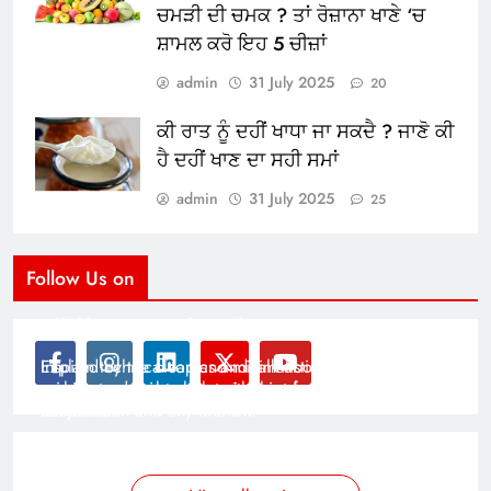
ਚਮੜੀ ਦੀ ਚਮਕ ? ਤਾਂ ਰੋਜ਼ਾਨਾ ਖਾਣੇ ‘ਚ
ਸ਼ਾਮਲ ਕਰੋ ਇਹ 5 ਚੀਜ਼ਾਂ
admin
31 July 2025
20
ਕੀ ਰਾਤ ਨੂੰ ਦਹੀਂ ਖਾਧਾ ਜਾ ਸਕਦੈ ? ਜਾਣੋ ਕੀ
ਹੈ ਦਹੀਂ ਖਾਣ ਦਾ ਸਹੀ ਸਮਾਂ
admin
31 July 2025
25
Follow Us on
Modernist Travel Guide
All About Cars
Inspired by the clean and minimalistic look of modern
Explain technical topics and talk about the latest in
architecture, this template is great for creating stories
science and technology with this clean and futuristic
about urban and city tourism.
template.
By admin
By admin
On Jan 14, 2025
On Jan 14, 2025