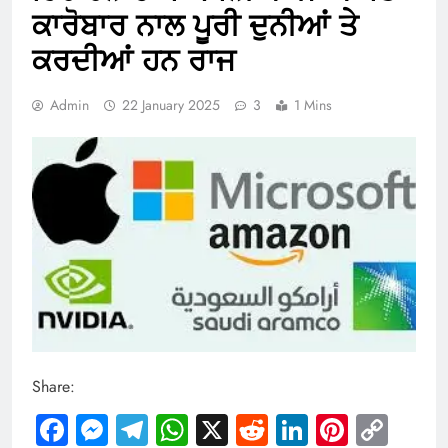
ਕਾਰੋਬਾਰ ਨਾਲ ਪੂਰੀ ਦੁਨੀਆਂ ਤੇ
ਕਰਦੀਆਂ ਹਨ ਰਾਜ
Admin
22 January 2025
3
1 Mins
Share:
Facebook
Messenger
Telegram
WhatsApp
X
Reddit
LinkedIn
Pintere
Cop