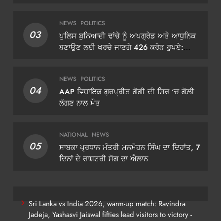
NEWS
POLITICS
03
ਪੁਲਿਸ ਬੁਨਿਆਦੀ ਢਾਂਚੇ ਨੂੰ ਅਪਗ੍ਰੇਡ ਅਤੇ ਆਧੁਨਿਕ
ਬਣਾਉਣ ਲਈ ਖਰਚੇ ਜਾਣਗੇ 426 ਕਰੋੜ ਰੁਪਏ:
ਡੀਜੀਪੀ ਗੌਰਵ ਯਾਦਵ
NEWS
POLITICS
04
AAP ਵਿਧਾਇਕ ਗੁਰਪ੍ਰੀਤ ਗੋਗੀ ਦੀ ਸਿਰ ‘ਚ ਗੋਲ਼ੀ
ਲੱਗਣ ਨਾਲ ਮੌਤ
NATIONAL
NEWS
05
ਸਾਬਕਾ ਪ੍ਰਧਾਨ ਮੰਤਰੀ ਮਨਮੋਹਨ ਸਿੰਘ ਦਾ ਦਿਹਾਂਤ, 7
ਦਿਨਾਂ ਦੇ ਰਾਸ਼ਟਰੀ ਸੋਗ ਦਾ ਐਲਾਨ
Sri Lanka vs India 2026, warm-up match: Ravindra
Jadeja, Yashasvi Jaiswal fifties lead visitors to victory -