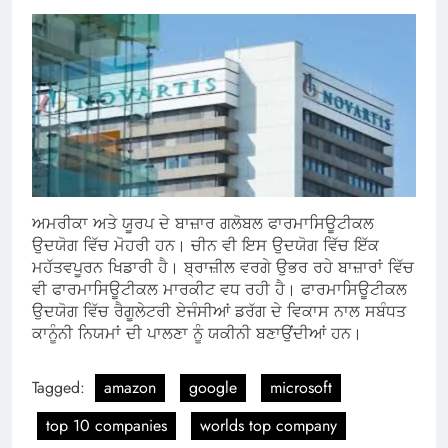
ਅਮਰੀਕਾ ਅਤੇ ਯੂਰਪ ਦੇ ਬਾਜ਼ਾਰ ਗਲੋਬਲ ਫਾਰਮਾਸਿਊਟੀਕਲ
ਉਦਯੋਗ ਵਿੱਚ ਮੋਹਰੀ ਹਨ। ਚੀਨ ਵੀ ਇਸ ਉਦਯੋਗ ਵਿੱਚ ਇੱਕ
ਮਹੱਤਵਪੂਰਨ ਖਿਡਾਰੀ ਹੈ। ਬ੍ਰਾਜ਼ੀਲ ਵਰਗੇ ਉਭਰ ਰਹੇ ਬਾਜ਼ਾਰਾਂ ਵਿੱਚ
ਵੀ ਫਾਰਮਾਸਿਊਟੀਕਲ ਮਾਰਕੀਟ ਵਧ ਰਹੀ ਹੈ। ਫਾਰਮਾਸਿਊਟੀਕਲ
ਉਦਯੋਗ ਵਿੱਚ ਰੈਗੂਲੇਟਰੀ ਏਜੰਸੀਆਂ ਡਰੱਗ ਦੇ ਵਿਕਾਸ ਨਾਲ ਸਬੰਧਤ
ਕਾਨੂੰਨੀ ਨਿਯਮਾਂ ਦੀ ਪਾਲਣਾ ਨੂੰ ਯਕੀਨੀ ਬਣਾਉਂਦੀਆਂ ਹਨ।
Tagged:
amazon
google
microsoft
top 10 companies
worlds top company