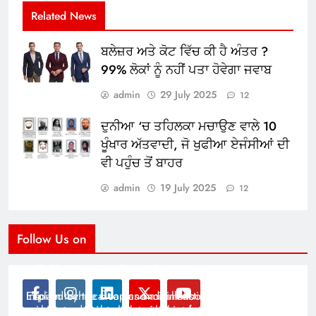
Related News
ਬਲੇਜ਼ਰ ਅਤੇ ਕੋਟ ਵਿੱਚ ਕੀ ਹੈ ਅੰਤਰ ?
99% ਲੋਕਾਂ ਨੂੰ ਨਹੀਂ ਪਤਾ ਹੋਵੇਗਾ ਜਵਾਬ
admin
29 July 2025
12
ਦੁਨੀਆ ‘ਚ ਤਹਿਲਕਾ ਮਚਾਉਣ ਵਾਲੇ 10
ਖੂੰਖਾਰ ਅੱਤਵਾਦੀ, ਜੋ ਖੁਫੀਆ ਏਜੰਸੀਆਂ ਦੀ
ਵੀ ਪਹੁੰਚ ਤੋਂ ਬਾਹਰ
admin
19 July 2025
12
Follow Us on
Modernist Travel Guide
All About Cars
Inspired by the clean and minimalistic look of modern
Explain technical topics and talk about the latest in
architecture, this template is great for creating stories
science and technology with this clean and futuristic