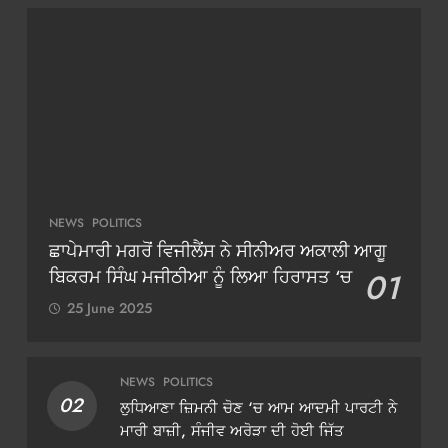
NEWS
POLITICS
ਛਾਪੇਮਾਰੀ ਮਗਰੋਂ ਵਿਜੀਲੈਂਸ ਨੇ ਸੀਨੀਅਰ ਅਕਾਲੀ ਆਗੂ
ਬਿਕਰਮ ਸਿੰਘ ਮਜੀਠੀਆ ਨੂੰ ਲਿਆ ਹਿਰਾਸਤ ‘ਚ
01
25 June 2025
NEWS
POLITICS
02
ਲੁਧਿਆਣਾ ਜ਼ਿਮਨੀ ਚੋਣ ‘ਚ ਆਮ ਆਦਮੀ ਪਾਰਟੀ ਨੇ
ਮਾਰੀ ਬਾਜ਼ੀ, ਸੰਜੀਵ ਅਰੋੜਾ ਦੀ ਹੋਈ ਜਿੱਤ