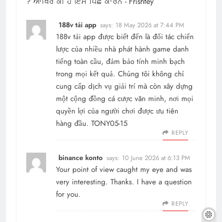
? ਆਖਿਰ ਕੀ ਹੈ ਇਸ ਪਿੱਛੇ ਕਾਰਨ - Frishtey
188v tải app
says:
18 May 2026 at 7:44 PM
188v tải app
được biết đến là đối tác chiến
lược của nhiều nhà phát hành game danh
tiếng toàn cầu, đảm bảo tính minh bạch
trong mọi kết quả. Chúng tôi không chỉ
cung cấp dịch vụ giải trí mà còn xây dựng
một cộng đồng cá cược văn minh, nơi mọi
quyền lợi của người chơi được ưu tiên
hàng đầu. TONY05-15
REPLY
binance konto
says:
10 June 2026 at 6:13 PM
Your point of view caught my eye and was
very interesting. Thanks. I have a question
for you.
REPLY