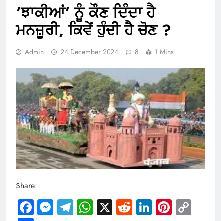
‘ਝਾਕੀਆਂ’ ਨੂੰ ਕੌਣ ਦਿੰਦਾ ਹੈ
ਮਨਜ਼ੂਰੀ, ਕਿਵੇਂ ਹੁੰਦੀ ਹੈ ਚੋਣ ?
Admin
24 December 2024
8
1 Mins
Share:
Facebook
Messenger
Telegram
WhatsApp
X
Reddit
LinkedIn
Pintere
Cop