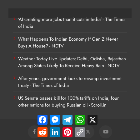
‘AI creating more jobs than it cuts in India’ - The Times
of India
What Happens To Indian Economy If Gen Z Never
Buys A House? - NDTV
Weather Today Live Updates: Delhi, Odisha, Rajasthan
Among States Likely To Receive Heavy Rain - NDTV
After years, government looks to revamp investment
treaty - The Times of India
US Senate passes bill for 100% tariffs on India, four
other nations for buying Russian oil - Scroll.in
Facebook
Messenger
Telegram
WhatsApp
X
Reddit
LinkedIn
Pinterest
Copy
Link