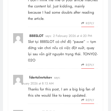
the content lol. Just kidding, mainly
because I had some doubts after reading
the article.
REPLY
888SLOT
says:
2 February 2026 at 4:20 PM
Slot tại
888SLOT
có chế độ “pause” – tạm
dừng ván chơi nếu có việc đột xuất, quay
lại sau vẫn giữ nguyên trạng thái. TONY02-
02O
REPLY
fdertolmrtokev
says:
10 February 2026 at 8:13 AM
Thanks for this post, I am a big big fan of
this site would like to keep updated.
REPLY