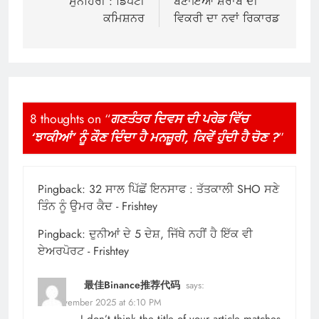
ਸੁਨਹਿਰੀ : ਡਿਪਟੀ
ਬਣਾਇਆ ਸ਼ਰਾਬ ਦੀ
ਕਮਿਸ਼ਨਰ
ਵਿਕਰੀ ਦਾ ਨਵਾਂ ਰਿਕਾਰਡ
8 thoughts on “
ਗਣਤੰਤਰ ਦਿਵਸ ਦੀ ਪਰੇਡ ਵਿੱਚ
‘ਝਾਕੀਆਂ’ ਨੂੰ ਕੌਣ ਦਿੰਦਾ ਹੈ ਮਨਜ਼ੂਰੀ, ਕਿਵੇਂ ਹੁੰਦੀ ਹੈ ਚੋਣ ?
”
Pingback:
32 ਸਾਲ ਪਿੱਛੋਂ ਇਨਸਾਫ : ਤੱਤਕਾਲੀ SHO ਸਣੇ
ਤਿੰਨ ਨੂੰ ਉਮਰ ਕੈਦ - Frishtey
Pingback:
ਦੁਨੀਆਂ ਦੇ 5 ਦੇਸ਼, ਜਿੱਥੇ ਨਹੀਂ ਹੈ ਇੱਕ ਵੀ
ਏਅਰਪੋਰਟ - Frishtey
最佳Binance推荐代码
says:
30 November 2025 at 6:10 PM
I don’t think the title of your article matches