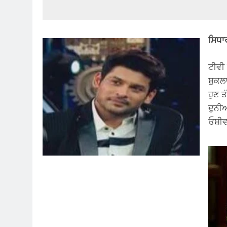
ਸਿਧਾ
ਟੀਵੀ
ਸ਼ੁਕਲ
ਹੁਣ 
ਦੁਨੀ
ਓਸ਼ੀ