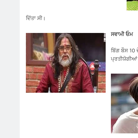
ਦਿੱਤਾ ਸੀ।
ਸਵਾਮੀ ਓਮ
ਬਿੱਗ ਬੌਸ 10 
ਪ੍ਰਤੀਯੋਗੀਆਂ