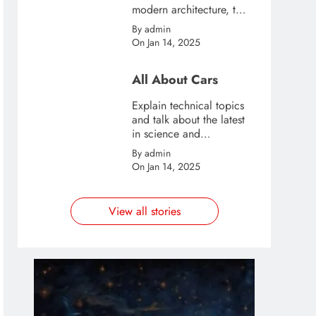
modern architecture, this
template is great for
By admin
creating stories about
On Jan 14, 2025
urban and city tourism.
All About Cars
Explain technical topics
and talk about the latest
in science and
technology with this
By admin
clean and futuristic
On Jan 14, 2025
template.
View all stories