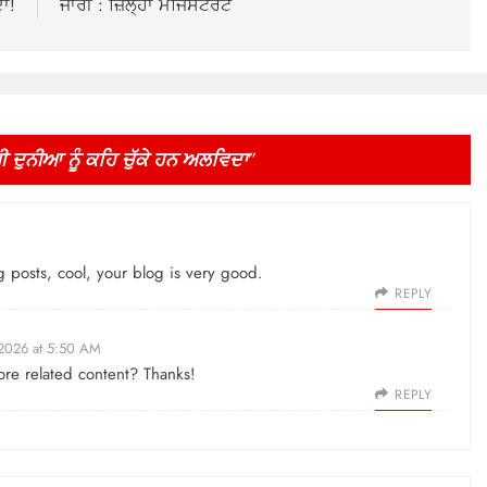
ਾ!
ਜਾਰੀ : ਜ਼ਿਲ੍ਹਾ ਮੈਜਿਸਟਰੇਟ
ਗੀ ਦੁਨੀਆ ਨੂੰ ਕਹਿ ਚੁੱਕੇ ਹਨ ਅਲਵਿਦਾ
”
g posts, cool, your blog is very good.
REPLY
 2026 at 5:50 AM
ore related content? Thanks!
REPLY