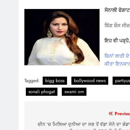
ਸੋਨਾਲੀ ਫੋਗਾਟ
ਬਿੱਗ ਬੌਸ ਸੀਜ
ਇਹ ਵੀ ਪੜ੍ਹ
ਬਿਨਾਂ ਲਾੜੀ 
ਕੀਤਾ ਇਨਕਾ
Tagged:
bigg boss
bollywood news
partiyu
sonali phogat
swami om
Post
Previou
navigation
ਚੀਨ ’ਚ ਮਿਲਿਆ ਦੁਨੀਆ ਦਾ ਸਭ ਤੋਂ ਵੱਡਾ ਸੋਨੇ ਦਾ ਭੰਡਾ