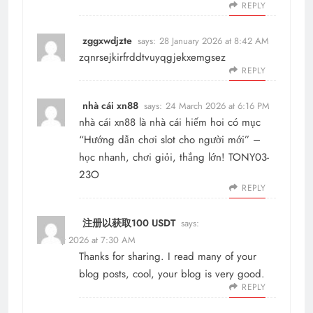
REPLY
zggxwdjzte
says:
28 January 2026 at 8:42 AM
zqnrsejkirfrddtvuyqgjekxemgsez
REPLY
nhà cái xn88
says:
24 March 2026 at 6:16 PM
nhà cái xn88
là nhà cái hiếm hoi có mục
“Hướng dẫn chơi slot cho người mới” –
học nhanh, chơi giỏi, thắng lớn! TONY03-
23O
REPLY
注册以获取100 USDT
says:
26 May 2026 at 7:30 AM
Thanks for sharing. I read many of your
blog posts, cool, your blog is very good.
REPLY