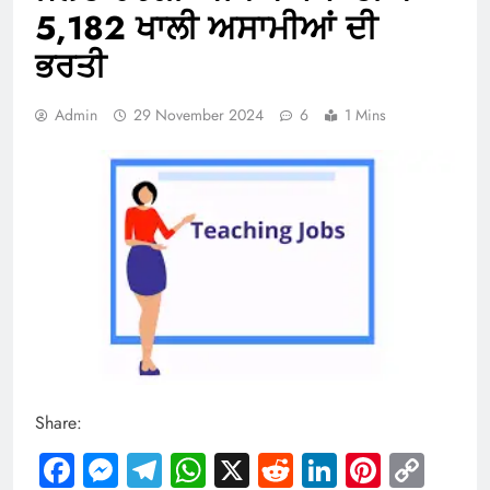
5,182 ਖਾਲੀ ਅਸਾਮੀਆਂ ਦੀ
ਭਰਤੀ
Admin
29 November 2024
6
1 Mins
Share:
Facebook
Messenger
Telegram
WhatsApp
X
Reddit
LinkedIn
Pintere
Cop