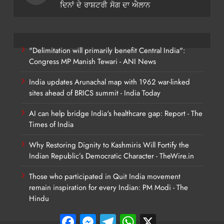
ਦਿਨਾਂ ਦੇ ਰਾਸ਼ਟਰੀ ਸੋਗ ਦਾ ਐਲਾਨ
"Delimitation will primarily benefit Central India":
Congress MP Manish Tewari - ANI News
India updates Arunachal map with 1962 war-linked
sites ahead of BRICS summit - India Today
AI can help bridge India's healthcare gap: Report - The
Times of India
Why Restoring Dignity to Kashmiris Will Fortify the
Indian Republic’s Democratic Character - TheWire.in
Those who participated in Quit India movement
remain inspiration for every Indian: PM Modi - The
Hindu
Facebook
Messenger
Telegram
WhatsApp
X