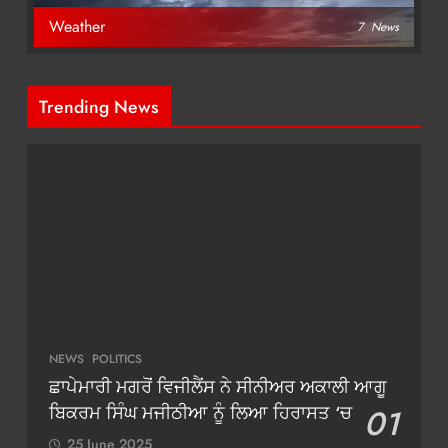
Weather
7
News
Trending News
NEWS
POLITICS
ਛਾਪੇਮਾਰੀ ਮਗਰੋਂ ਵਿਜੀਲੈਂਸ ਨੇ ਸੀਨੀਅਰ ਅਕਾਲੀ ਆਗੂ
ਬਿਕਰਮ ਸਿੰਘ ਮਜੀਠੀਆ ਨੂੰ ਲਿਆ ਹਿਰਾਸਤ ‘ਚ
01
25 June 2025