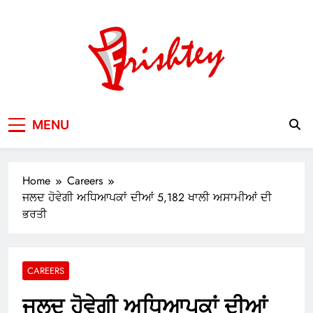
Skip
to
content
Your Window to the World
MENU
Home
Careers
ਜਲਦ ਹੋਵੇਗੀ ਅਧਿਆਪਕਾਂ ਦੀਆਂ 5,182 ਖਾਲੀ ਅਸਾਮੀਆਂ ਦੀ
ਭਰਤੀ
CAREERS
ਜਲਦ ਹੋਵੇਗੀ ਅਧਿਆਪਕਾਂ ਦੀਆਂ