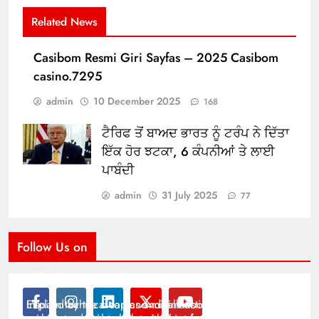
Related News
Casibom Resmi Giri Sayfas – 2025 Casibom
casino.7295
admin
10 December 2025
168
ਟੈਰਿਫ ਤੋਂ ਬਾਅਦ ਭਾਰਤ ਨੂੰ ਟਰੰਪ ਨੇ ਦਿੱਤਾ
ਇੱਕ ਹੋਰ ਝਟਕਾ, 6 ਕੰਪਨੀਆਂ ਤੇ ਲਾਈ
ਪਾਬੰਦੀ
admin
31 July 2025
77
Follow Us on
Modernist Travel Guide
All About Cars
Inspired by the clean and minimalistic look of modern
Explain technical topics and talk about the latest in
architecture, this template is great for creating stories
science and technology with this clean and futuristic