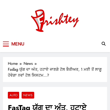
Skip
to
content
Your Window to the World
MENU
Home
News
FasTag ਯੁੱਗ ਦਾ ਅੰਤ, ਹਟਾਏ ਜਾਣਗੇ ਟੋਲ ਬੈਰੀਅਰ, 1 ਮਈ ਤੋਂ ਲਾਗੂ
ਹੋਵੇਗਾ ਨਵਾਂ ਟੋਲ ਸਿਸਟਮ…?
AUTO
NEWS
FasTag ਯੁੱਗ ਦਾ ਅੰਤ, ਹਟਾਏ