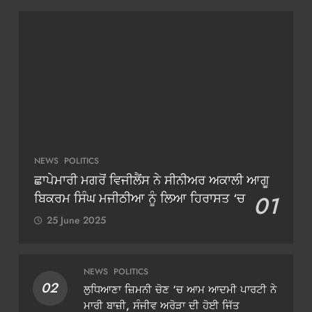
NEWS
POLITICS
ਛਾਪੇਮਾਰੀ ਮਗਰੋਂ ਵਿਜੀਲੈਂਸ ਨੇ ਸੀਨੀਅਰ ਅਕਾਲੀ ਆਗੂ
ਬਿਕਰਮ ਸਿੰਘ ਮਜੀਠੀਆ ਨੂੰ ਲਿਆ ਹਿਰਾਸਤ ‘ਚ
01
25 June 2025
NEWS
POLITICS
02
ਲੁਧਿਆਣਾ ਜ਼ਿਮਨੀ ਚੋਣ ‘ਚ ਆਮ ਆਦਮੀ ਪਾਰਟੀ ਨੇ
ਮਾਰੀ ਬਾਜ਼ੀ, ਸੰਜੀਵ ਅਰੋੜਾ ਦੀ ਹੋਈ ਜਿੱਤ