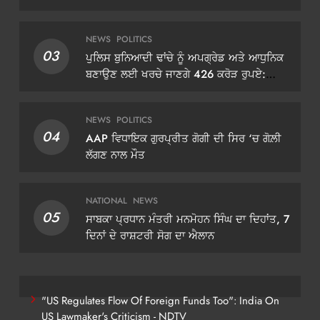
NEWS
POLITICS
03
ਪੁਲਿਸ ਬੁਨਿਆਦੀ ਢਾਂਚੇ ਨੂੰ ਅਪਗ੍ਰੇਡ ਅਤੇ ਆਧੁਨਿਕ
ਬਣਾਉਣ ਲਈ ਖਰਚੇ ਜਾਣਗੇ 426 ਕਰੋੜ ਰੁਪਏ:
ਡੀਜੀਪੀ ਗੌਰਵ ਯਾਦਵ
NEWS
POLITICS
04
AAP ਵਿਧਾਇਕ ਗੁਰਪ੍ਰੀਤ ਗੋਗੀ ਦੀ ਸਿਰ ‘ਚ ਗੋਲ਼ੀ
ਲੱਗਣ ਨਾਲ ਮੌਤ
NATIONAL
NEWS
05
ਸਾਬਕਾ ਪ੍ਰਧਾਨ ਮੰਤਰੀ ਮਨਮੋਹਨ ਸਿੰਘ ਦਾ ਦਿਹਾਂਤ, 7
ਦਿਨਾਂ ਦੇ ਰਾਸ਼ਟਰੀ ਸੋਗ ਦਾ ਐਲਾਨ
"US Regulates Flow Of Foreign Funds Too": India On
US Lawmaker's Criticism - NDTV