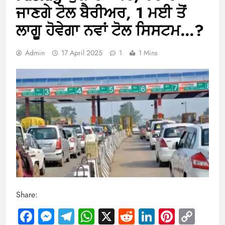
ਜਾਣਗੇ ਟੋਲ ਬੈਰੀਅਰ, 1 ਮਈ ਤੋਂ
ਲਾਗੂ ਹੋਵੇਗਾ ਨਵਾਂ ਟੋਲ ਸਿਸਟਮ…?
Admin
17 April 2025
1
1 Mins
Share:
Facebook
Messenger
Telegram
WhatsApp
X
Reddit
LinkedIn
Pintere
Cop