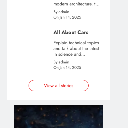
modern architecture, this
template is great for
By admin
creating stories about
On Jan 14, 2025
urban and city tourism.
All About Cars
Explain technical topics
and talk about the latest
in science and
technology with this
By admin
clean and futuristic
On Jan 14, 2025
template.
View all stories