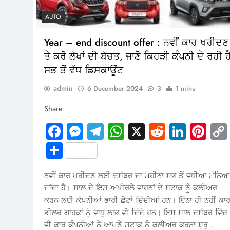
AUTO
Year – end discount offer : ਨਵੀਂ ਕਾਰ ਖਰੀਦਣ
ਤੇ ਕਰੋ ਲੱਖਾਂ ਦੀ ਬੱਚਤ, ਜਾਣੋ ਕਿਹੜੀ ਕੰਪਨੀ ਦੇ ਰਹੀ ਹ
ਸਭ ਤੋਂ ਵੱਧ ਡਿਸਕਾਊਂਟ
admin
6 December 2024
3
1 mins
Share:
Facebook
Messenger
Telegram
WhatsApp
X
Reddit
Linked
Pin
Share
ਨਵੀਂ ਕਾਰ ਖਰੀਦਣ ਲਈ ਦਸੰਬਰ ਦਾ ਮਹੀਨਾ ਸਭ ਤੋਂ ਵਧੀਆ ਮੰਨਿਆ
ਜਾਂਦਾ ਹੈ। ਸਾਲ ਦੇ ਇਸ ਅਖੀਰਲੇ ਵਾਹਨਾਂ ਦੇ ਸਟਾਕ ਨੂੰ ਕਲੀਅਰ
ਕਰਨ ਲਈ ਕੰਪਨੀਆਂ ਭਾਰੀ ਛੋਟਾਂ ਦਿੰਦੀਆਂ ਹਨ। ਇੰਨਾ ਹੀ ਨਹੀਂ ਕਾ
ਡੀਲਰ ਗਾਹਕਾਂ ਨੂੰ ਵਾਧੂ ਲਾਭ ਵੀ ਦਿੰਦੇ ਹਨ। ਇਸ ਸਾਲ ਦਸੰਬਰ ਵਿੱਚ
ਵੀ ਕਾਰ ਕੰਪਨੀਆਂ ਨੇ ਆਪਣੇ ਸਟਾਕ ਨੂੰ ਕਲੀਅਰ ਕਰਨਾ ਸ਼ੁਰੂ…