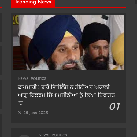
Trending News
NEWS
POLITICS
ਛਾਪੇਮਾਰੀ ਮਗਰੋਂ ਵਿਜੀਲੈਂਸ ਨੇ ਸੀਨੀਅਰ ਅਕਾਲੀ
ਆਗੂ ਬਿਕਰਮ ਸਿੰਘ ਮਜੀਠੀਆ ਨੂੰ ਲਿਆ ਹਿਰਾਸਤ
‘ਚ
01
25 June 2025
NEWS
POLITICS