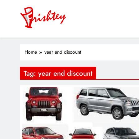
Skip
to
content
Your Window to the World
ok
Home
year end discount
er
Tag:
year end discount
m
pp