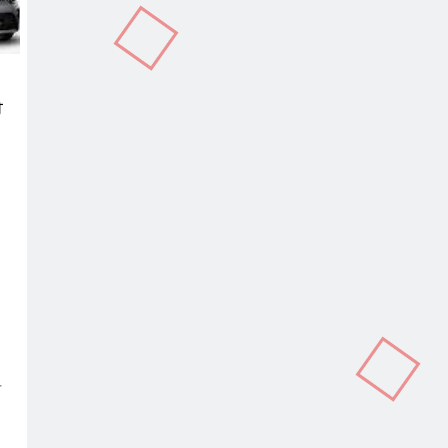
ੈ
In
terest
Copy
Link
ਰ