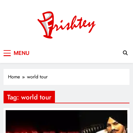
Skip
to
content
Your Window to the World
MENU
Home
world tour
Tag:
world tour