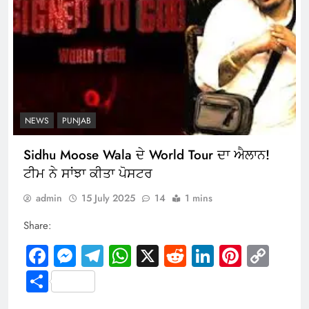
NEWS
PUNJAB
Sidhu Moose Wala ਦੇ World Tour ਦਾ ਐਲਾਨ!
ਟੀਮ ਨੇ ਸਾਂਝਾ ਕੀਤਾ ਪੋਸਟਰ
admin
15 July 2025
14
1 mins
Share:
Facebook
Messenger
Telegram
WhatsApp
X
Reddit
LinkedIn
Pintere
Cop
Link
Share