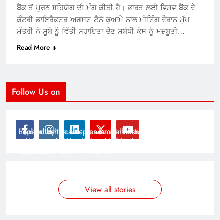
ਬੈਂਕ ਤੋਂ ਪੂਰਨ ਸਹਿਯੋਗ ਦੀ ਮੰਗ ਕੀਤੀ ਹੈ। ਭਾਰਤ ਲਈ ਵਿਸ਼ਵ ਬੈਂਕ ਦੇ
ਕੰਟਰੀ ਡਾਇਰੈਕਟਰ ਅਗਸਟ ਟੈਨੋ ਕੁਆਮੇ ਨਾਲ ਮੀਟਿੰਗ ਦੌਰਾਨ ਮੁੱਖ
ਮੰਤਰੀ ਨੇ ਸੂਬੇ ਨੂੰ ਵਿੱਤੀ ਸਹਾਇਤਾ ਦੇਣ ਸਬੰਧੀ ਕੇਸ ਨੂੰ ਮਜ਼ਬੂਤੀ…
Read More
Follow Us on
Modernist Travel Guide
All About Cars
Inspired by the clean and minimalistic look of modern
Explain technical topics and talk about the latest in
architecture, this template is great for creating stories
science and technology with this clean and futuristic
about urban and city tourism.
template.
By admin
By admin
On Jan 14, 2025
On Jan 14, 2025
View all stories