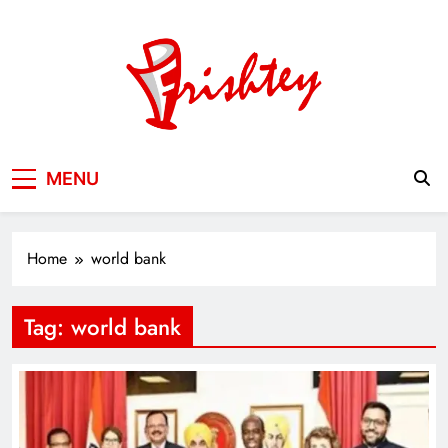
Skip
to
content
Your Window to the World
MENU
Home
world bank
Tag:
world bank