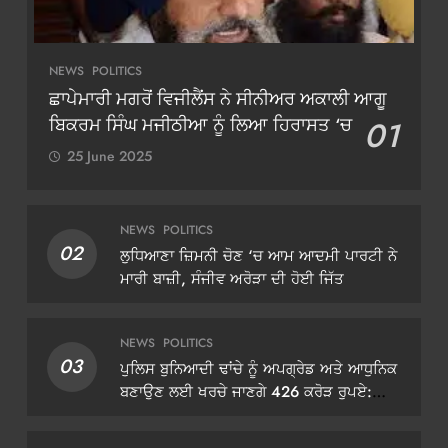
NEWS
POLITICS
ਛਾਪੇਮਾਰੀ ਮਗਰੋਂ ਵਿਜੀਲੈਂਸ ਨੇ ਸੀਨੀਅਰ ਅਕਾਲੀ ਆਗੂ
ਬਿਕਰਮ ਸਿੰਘ ਮਜੀਠੀਆ ਨੂੰ ਲਿਆ ਹਿਰਾਸਤ ‘ਚ
01
25 June 2025
NEWS
POLITICS
02
ਲੁਧਿਆਣਾ ਜ਼ਿਮਨੀ ਚੋਣ ‘ਚ ਆਮ ਆਦਮੀ ਪਾਰਟੀ ਨੇ
ਮਾਰੀ ਬਾਜ਼ੀ, ਸੰਜੀਵ ਅਰੋੜਾ ਦੀ ਹੋਈ ਜਿੱਤ
NEWS
POLITICS
03
ਪੁਲਿਸ ਬੁਨਿਆਦੀ ਢਾਂਚੇ ਨੂੰ ਅਪਗ੍ਰੇਡ ਅਤੇ ਆਧੁਨਿਕ
ਬਣਾਉਣ ਲਈ ਖਰਚੇ ਜਾਣਗੇ 426 ਕਰੋੜ ਰੁਪਏ:
ਡੀਜੀਪੀ ਗੌਰਵ ਯਾਦਵ