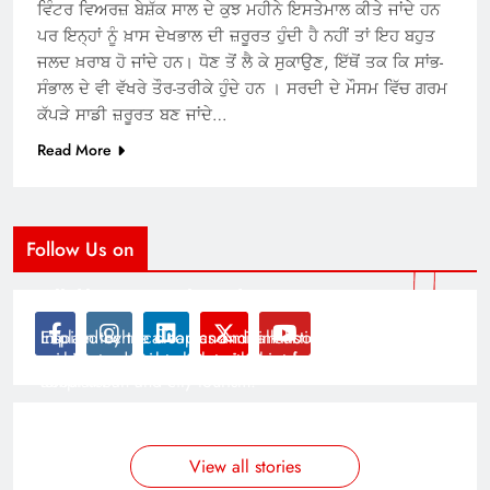
ਵਿੰਟਰ ਵਿਅਰਜ਼ ਬੇਸ਼ੱਕ ਸਾਲ ਦੇ ਕੁਝ ਮਹੀਨੇ ਇਸਤੇਮਾਲ ਕੀਤੇ ਜਾਂਦੇ ਹਨ
ਪਰ ਇਨ੍ਹਾਂ ਨੂੰ ਖ਼ਾਸ ਦੇਖਭਾਲ ਦੀ ਜ਼ਰੂਰਤ ਹੁੰਦੀ ਹੈ ਨਹੀਂ ਤਾਂ ਇਹ ਬਹੁਤ
ਜਲਦ ਖ਼ਰਾਬ ਹੋ ਜਾਂਦੇ ਹਨ। ਧੋਣ ਤੋਂ ਲੈ ਕੇ ਸੁਕਾਉਣ, ਇੱਥੋਂ ਤਕ ਕਿ ਸਾਂਭ-
ਸੰਭਾਲ ਦੇ ਵੀ ਵੱਖਰੇ ਤੌਰ-ਤਰੀਕੇ ਹੁੰਦੇ ਹਨ । ਸਰਦੀ ਦੇ ਮੌਸਮ ਵਿੱਚ ਗਰਮ
ਕੱਪੜੇ ਸਾਡੀ ਜ਼ਰੂਰਤ ਬਣ ਜਾਂਦੇ…
Read More
Follow Us on
Modernist Travel Guide
All About Cars
Inspired by the clean and minimalistic look of modern
Explain technical topics and talk about the latest in
architecture, this template is great for creating stories
science and technology with this clean and futuristic
about urban and city tourism.
template.
By admin
By admin
On Jan 14, 2025
On Jan 14, 2025
View all stories