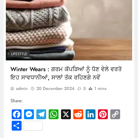
LIFESTYLE
Winter Wears : ਗਰਮ ਕੱਪੜਿਆਂ ਨੂੰ ਧੋਣ ਵੇਲੇ ਵਰਤੋ
ਇਹ ਸਾਵਧਾਨੀਆਂ, ਸਾਲਾਂ ਤੱਕ ਰਹਿਣਗੇ ਨਵੇਂ
admin
20 December 2024
5
1 mins
Share:
Facebook
Messenger
Telegram
WhatsApp
X
Reddit
LinkedIn
Pintere
Cop
Link
Share