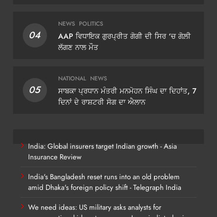
ਡੀਜੀਪੀ ਗੌਰਵ ਯਾਦਵ
NEWS
POLITICS
04
AAP ਵਿਧਾਇਕ ਗੁਰਪ੍ਰੀਤ ਗੋਗੀ ਦੀ ਸਿਰ ‘ਚ ਗੋਲ਼ੀ
ਲੱਗਣ ਨਾਲ ਮੌਤ
NATIONAL
NEWS
05
ਸਾਬਕਾ ਪ੍ਰਧਾਨ ਮੰਤਰੀ ਮਨਮੋਹਨ ਸਿੰਘ ਦਾ ਦਿਹਾਂਤ, 7
ਦਿਨਾਂ ਦੇ ਰਾਸ਼ਟਰੀ ਸੋਗ ਦਾ ਐਲਾਨ
India: Global insurers target Indian growth - Asia
Insurance Review
India's Bangladesh reset runs into an old problem
amid Dhaka's foreign policy shift - Telegraph India
We need ideas: US military asks analysts for