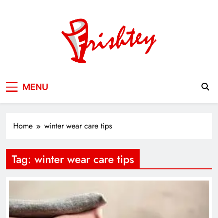
Skip
to
content
Your Window to the World
MENU
Home
winter wear care tips
Tag:
winter wear care tips