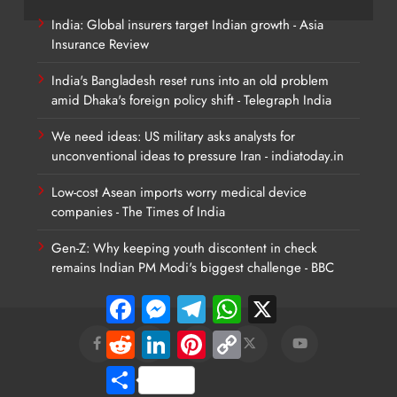
India: Global insurers target Indian growth - Asia
Insurance Review
India's Bangladesh reset runs into an old problem
amid Dhaka's foreign policy shift - Telegraph India
We need ideas: US military asks analysts for
unconventional ideas to pressure Iran - indiatoday.in
Low-cost Asean imports worry medical device
companies - The Times of India
Gen-Z: Why keeping youth discontent in check
remains Indian PM Modi's biggest challenge - BBC
Facebook
Messenger
Telegram
WhatsApp
X
Reddit
LinkedIn
Pinterest
Copy
Link
Share