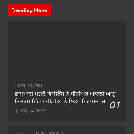
Trending News
NEWS
POLITICS
ਛਾਪੇਮਾਰੀ ਮਗਰੋਂ ਵਿਜੀਲੈਂਸ ਨੇ ਸੀਨੀਅਰ ਅਕਾਲੀ ਆਗੂ
ਬਿਕਰਮ ਸਿੰਘ ਮਜੀਠੀਆ ਨੂੰ ਲਿਆ ਹਿਰਾਸਤ ‘ਚ
01
25 June 2025
NEWS
POLITICS