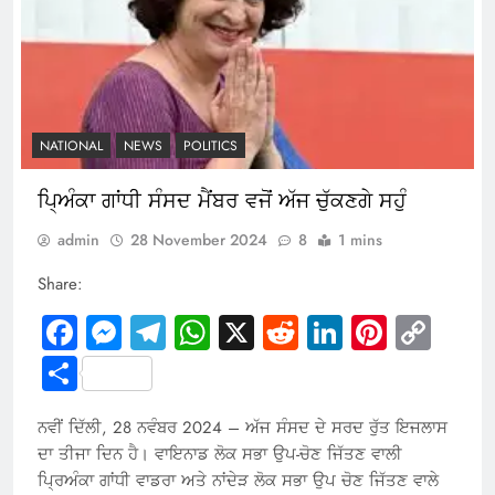
NATIONAL
NEWS
POLITICS
ਪਿ੍ਅੰਕਾ ਗਾਂਧੀ ਸੰਸਦ ਮੈਂਬਰ ਵਜੋਂ ਅੱਜ ਚੁੱਕਣਗੇ ਸਹੁੰ
admin
28 November 2024
8
1 mins
Share:
Facebook
Messenger
Telegram
WhatsApp
X
Reddit
LinkedIn
Pintere
Cop
Link
Share
ਨਵੀਂ ਦਿੱਲੀ, 28 ਨਵੰਬਰ 2024 – ਅੱਜ ਸੰਸਦ ਦੇ ਸਰਦ ਰੁੱਤ ਇਜਲਾਸ
ਦਾ ਤੀਜਾ ਦਿਨ ਹੈ। ਵਾਇਨਾਡ ਲੋਕ ਸਭਾ ਉਪ-ਚੋਣ ਜਿੱਤਣ ਵਾਲੀ
ਪ੍ਰਿਅੰਕਾ ਗਾਂਧੀ ਵਾਡਰਾ ਅਤੇ ਨਾਂਦੇੜ ਲੋਕ ਸਭਾ ਉਪ ਚੋਣ ਜਿੱਤਣ ਵਾਲੇ