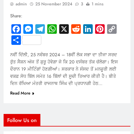
admin
25 November 2024
3
1 mins
Share:
Facebook
Messenger
Telegram
WhatsApp
X
Reddit
LinkedIn
Pintere
Cop
Link
Share
ਨਵੀਂ ਦਿੱਲੀ, 25 ਨਵੰਬਰ 2024 – 18ਵੀਂ ਲੋਕ ਸਭਾ ਦਾ ਤੀਜਾ ਸਰਦ
ਰੁੱਤ ਸੈਸ਼ਨ ਅੱਜ ਤੋਂ ਸ਼ੁਰੂ ਹੋਵੇਗਾ ਜੋ ਕਿ 20 ਦਸੰਬਰ ਤੱਕ ਚੱਲੇਗਾ। ਇਸ
ਦੌਰਾਨ 19 ਮੀਟਿੰਗਾਂ ਹੋਣਗੀਆਂ। ਸਰਕਾਰ ਨੇ ਸੰਸਦ ਤੋਂ ਮਨਜ਼ੂਰੀ ਲਈ
ਵਕਫ਼ ਸੋਧ ਬਿੱਲ ਸਮੇਤ 16 ਬਿੱਲਾਂ ਦੀ ਸੂਚੀ ਤਿਆਰ ਕੀਤੀ ਹੈ। ਬੀਤੇ
ਦਿਨ ਰੱਖਿਆ ਮੰਤਰੀ ਰਾਜਨਾਥ ਸਿੰਘ ਦੀ ਪ੍ਰਧਾਨਗੀ ਹੇਠ…
Read More
Follow Us on
Modernist Travel Guide
All About Cars