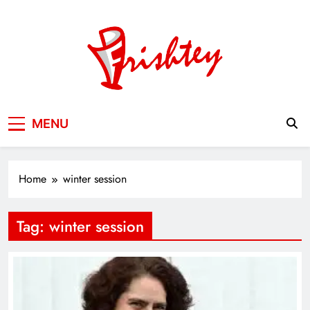
Skip
to
content
Your Window to the World
MENU
Home
winter session
Tag:
winter session