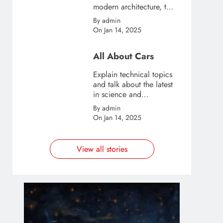
modern architecture, this
template is great for
By admin
creating stories about
On Jan 14, 2025
urban and city tourism.
All About Cars
Explain technical topics
and talk about the latest
in science and
technology with this
By admin
clean and futuristic
On Jan 14, 2025
template.
View all stories