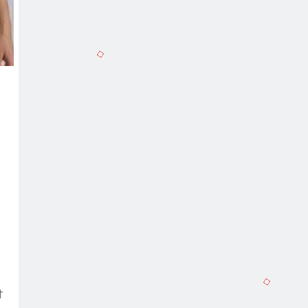
In
terest
Copy
Link
ੀ