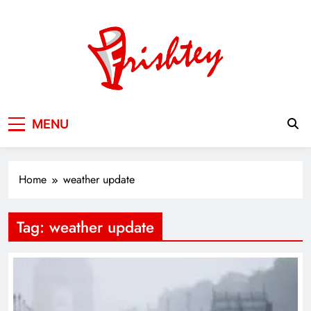
Skip
to
content
Your Window to the World
MENU
Home
weather update
Tag:
weather update