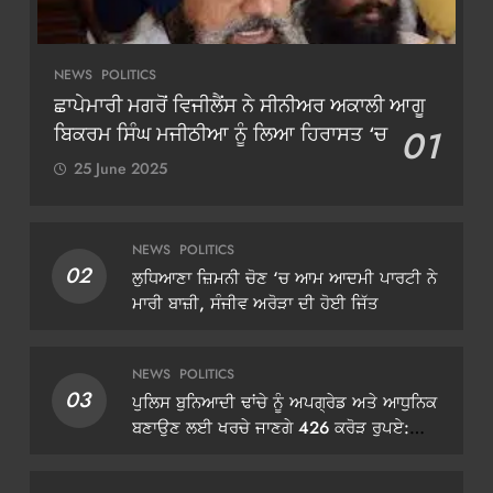
NEWS
POLITICS
ਛਾਪੇਮਾਰੀ ਮਗਰੋਂ ਵਿਜੀਲੈਂਸ ਨੇ ਸੀਨੀਅਰ ਅਕਾਲੀ ਆਗੂ
ਬਿਕਰਮ ਸਿੰਘ ਮਜੀਠੀਆ ਨੂੰ ਲਿਆ ਹਿਰਾਸਤ ‘ਚ
01
25 June 2025
NEWS
POLITICS
02
ਲੁਧਿਆਣਾ ਜ਼ਿਮਨੀ ਚੋਣ ‘ਚ ਆਮ ਆਦਮੀ ਪਾਰਟੀ ਨੇ
ਮਾਰੀ ਬਾਜ਼ੀ, ਸੰਜੀਵ ਅਰੋੜਾ ਦੀ ਹੋਈ ਜਿੱਤ
NEWS
POLITICS
03
ਪੁਲਿਸ ਬੁਨਿਆਦੀ ਢਾਂਚੇ ਨੂੰ ਅਪਗ੍ਰੇਡ ਅਤੇ ਆਧੁਨਿਕ
ਬਣਾਉਣ ਲਈ ਖਰਚੇ ਜਾਣਗੇ 426 ਕਰੋੜ ਰੁਪਏ:
ਡੀਜੀਪੀ ਗੌਰਵ ਯਾਦਵ