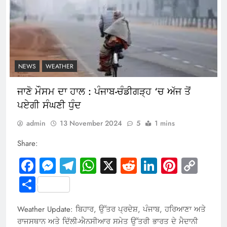
NEWS
WEATHER
ਜਾਣੋ ਮੌਸਮ ਦਾ ਹਾਲ : ਪੰਜਾਬ-ਚੰਡੀਗੜ੍ਹ ‘ਚ ਅੱਜ ਤੋਂ
ਪਏਗੀ ਸੰਘਣੀ ਧੁੰਦ
admin
13 November 2024
5
1 mins
Share:
Facebook
Messenger
Telegram
WhatsApp
X
Reddit
LinkedIn
Pintere
Cop
Link
Share
Weather Update: ਬਿਹਾਰ, ਉੱਤਰ ਪ੍ਰਦੇਸ਼, ਪੰਜਾਬ, ਹਰਿਆਣਾ ਅਤੇ
ਰਾਜਸਥਾਨ ਅਤੇ ਦਿੱਲੀ-ਐਨਸੀਆਰ ਸਮੇਤ ਉੱਤਰੀ ਭਾਰਤ ਦੇ ਮੈਦਾਨੀ