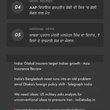
NEWS
POLITICS
04
AAP ਵਿਧਾਇਕ ਗੁਰਪ੍ਰੀਤ ਗੋਗੀ ਦੀ ਸਿਰ ‘ਚ ਗੋਲ਼ੀ
ਲੱਗਣ ਨਾਲ ਮੌਤ
NATIONAL
NEWS
05
ਸਾਬਕਾ ਪ੍ਰਧਾਨ ਮੰਤਰੀ ਮਨਮੋਹਨ ਸਿੰਘ ਦਾ ਦਿਹਾਂਤ, 7
ਦਿਨਾਂ ਦੇ ਰਾਸ਼ਟਰੀ ਸੋਗ ਦਾ ਐਲਾਨ
India: Global insurers target Indian growth - Asia
Insurance Review
India's Bangladesh reset runs into an old problem
amid Dhaka's foreign policy shift - Telegraph India
We need ideas: US military asks analysts for
unconventional ideas to pressure Iran - indiatoday.in
Low-cost Asean imports worry medical device