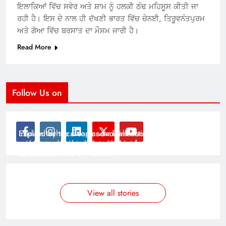
ਇਲਾਕਿਆਂ ਵਿੱਚ ਸਵੇਰ ਅਤੇ ਸ਼ਾਮ ਨੂੰ ਹਲਕੀ ਠੰਢ ਮਹਿਸੂਸ ਕੀਤੀ ਜਾ
ਰਹੀ ਹੈ। ਇਸ ਦੇ ਨਾਲ ਹੀ ਦੱਖਣੀ ਭਾਰਤ ਵਿੱਚ ਚੇਨਈ, ਤਿਰੂਵਨੰਤਪੁਰਮ
ਅਤੇ ਗੋਆ ਵਿੱਚ ਬਰਸਾਤ ਦਾ ਮੌਸਮ ਜਾਰੀ ਹੈ।
Read More
Follow Us on
Modernist Travel Guide
All About Cars
Inspired by the clean and minimalistic look of modern
Explain technical topics and talk about the latest in
architecture, this template is great for creating stories
science and technology with this clean and futuristic
about urban and city tourism.
template.
By admin
By admin
On Jan 14, 2025
On Jan 14, 2025
View all stories