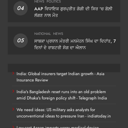
NEWS
POLITICS
04
AAP ਵਿਧਾਇਕ ਗੁਰਪ੍ਰੀਤ ਗੋਗੀ ਦੀ ਸਿਰ ‘ਚ ਗੋਲ਼ੀ
ਲੱਗਣ ਨਾਲ ਮੌਤ
NATIONAL
NEWS
05
ਸਾਬਕਾ ਪ੍ਰਧਾਨ ਮੰਤਰੀ ਮਨਮੋਹਨ ਸਿੰਘ ਦਾ ਦਿਹਾਂਤ, 7
ਦਿਨਾਂ ਦੇ ਰਾਸ਼ਟਰੀ ਸੋਗ ਦਾ ਐਲਾਨ
India: Global insurers target Indian growth - Asia
Insurance Review
India's Bangladesh reset runs into an old problem
amid Dhaka's foreign policy shift - Telegraph India
We need ideas: US military asks analysts for
unconventional ideas to pressure Iran - indiatoday.in
Low-cost Asean imports worry medical device