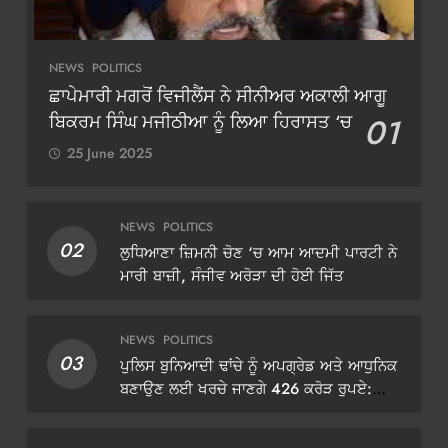
NEWS
POLITICS
ਛਾਪੇਮਾਰੀ ਮਗਰੋਂ ਵਿਜੀਲੈਂਸ ਨੇ ਸੀਨੀਅਰ ਅਕਾਲੀ ਆਗੂ
ਬਿਕਰਮ ਸਿੰਘ ਮਜੀਠੀਆ ਨੂੰ ਲਿਆ ਹਿਰਾਸਤ ‘ਚ
01
25 June 2025
NEWS
POLITICS
02
ਲੁਧਿਆਣਾ ਜ਼ਿਮਨੀ ਚੋਣ ‘ਚ ਆਮ ਆਦਮੀ ਪਾਰਟੀ ਨੇ
ਮਾਰੀ ਬਾਜ਼ੀ, ਸੰਜੀਵ ਅਰੋੜਾ ਦੀ ਹੋਈ ਜਿੱਤ
NEWS
POLITICS
03
ਪੁਲਿਸ ਬੁਨਿਆਦੀ ਢਾਂਚੇ ਨੂੰ ਅਪਗ੍ਰੇਡ ਅਤੇ ਆਧੁਨਿਕ
ਬਣਾਉਣ ਲਈ ਖਰਚੇ ਜਾਣਗੇ 426 ਕਰੋੜ ਰੁਪਏ:
ਡੀਜੀਪੀ ਗੌਰਵ ਯਾਦਵ