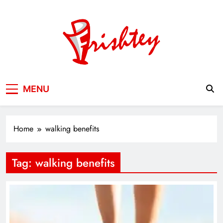
Skip
to
content
Your Window to the World
MENU
Home
walking benefits
Tag:
walking benefits