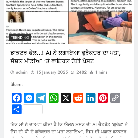
TRENDING
ਡਾਕਟਰ ਫੇਲ…! AI ਨੇ ਲਗਾਇਆ ਫ੍ਰੈਕਚਰ ਦਾ ਪਤਾ,
ਸੋਸ਼ਲ ਮੀਡੀਆ ‘ਤੇ ਵਾਇਰਲ ਹੋਈ ਪੋੋਸਟ
admin
15 January 2025
2482
1 mins
Share:
Facebook
Messenger
Telegram
WhatsApp
X
Reddit
LinkedIn
Pintere
Cop
Link
Share
ਇਕ ਮਾਂ ਨੇ ਦਾਅਵਾ ਕੀਤਾ ਹੈ ਕਿ ਐਲਨ ਮਸਕ ਦੀ AI ਚੈਟਬੋਟ ‘ਗ੍ਰੋਕ’ ਨੇ
ਉਸ ਦੀ ਧੀ ਦੇ ਫ੍ਰੈਕਚਰ ਦਾ ਪਤਾ ਲਗਾਇਆ, ਜਿਸ ਦੀ ਪਛਾਣ ਡਾਕਟਰ