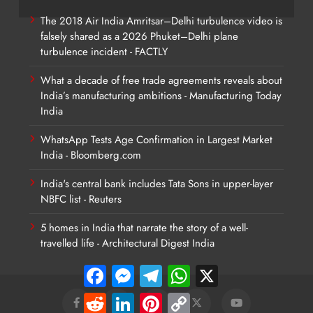
The 2018 Air India Amritsar–Delhi turbulence video is
falsely shared as a 2026 Phuket–Delhi plane
turbulence incident - FACTLY
What a decade of free trade agreements reveals about
India’s manufacturing ambitions - Manufacturing Today
India
WhatsApp Tests Age Confirmation in Largest Market
India - Bloomberg.com
India's central bank includes Tata Sons in upper-layer
NBFC list - Reuters
5 homes in India that narrate the story of a well-
travelled life - Architectural Digest India
Facebook
Messenger
Telegram
WhatsApp
X
Reddit
LinkedIn
Pinterest
Copy
Link