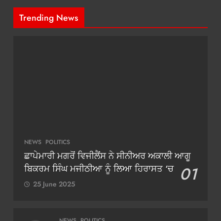
Trending News
NEWS
POLITICS
ਛਾਪੇਮਾਰੀ ਮਗਰੋਂ ਵਿਜੀਲੈਂਸ ਨੇ ਸੀਨੀਅਰ ਅਕਾਲੀ ਆਗੂ
ਬਿਕਰਮ ਸਿੰਘ ਮਜੀਠੀਆ ਨੂੰ ਲਿਆ ਹਿਰਾਸਤ ‘ਚ
01
25 June 2025
NEWS
POLITICS