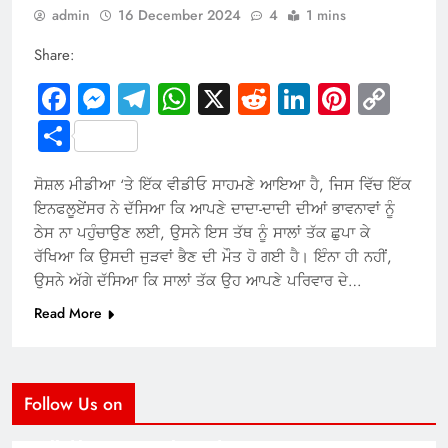
admin
16 December 2024
4
1 mins
Share:
Facebook
Messenger
Telegram
WhatsApp
X
Reddit
LinkedIn
Pintere
Cop
Link
Share
ਸੋਸ਼ਲ ਮੀਡੀਆ ‘ਤੇ ਇੱਕ ਵੀਡੀਓ ਸਾਹਮਣੇ ਆਇਆ ਹੈ, ਜਿਸ ਵਿੱਚ ਇੱਕ
ਇਨਫਲੂਏਂਸਰ ਨੇ ਦੱਸਿਆ ਕਿ ਆਪਣੇ ਦਾਦਾ-ਦਾਦੀ ਦੀਆਂ ਭਾਵਨਾਵਾਂ ਨੂੰ
ਠੇਸ ਨਾ ਪਹੁੰਚਾਉਣ ਲਈ, ਉਸਨੇ ਇਸ ਤੱਥ ਨੂੰ ਸਾਲਾਂ ਤੱਕ ਛੁਪਾ ਕੇ
ਰੱਖਿਆ ਕਿ ਉਸਦੀ ਜੁੜਵਾਂ ਭੈਣ ਦੀ ਮੌਤ ਹੋ ਗਈ ਹੈ। ਇੰਨਾ ਹੀ ਨਹੀਂ,
ਉਸਨੇ ਅੱਗੇ ਦੱਸਿਆ ਕਿ ਸਾਲਾਂ ਤੱਕ ਉਹ ਆਪਣੇ ਪਰਿਵਾਰ ਦੇ…
Read More
Follow Us on