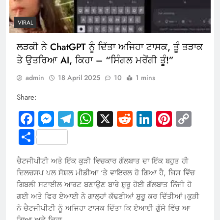
VIRAL
ਲੜਕੀ ਨੇ ChatGPT ਨੂੰ ਦਿੱਤਾ ਅਜਿਹਾ ਟਾਸਕ, ਤੂੰ ਤੜਾਕ
ਤੇ ਉਤਰਿਆ AI, ਕਿਹਾ – “ਸਿੰਗਲ ਮਰੇਂਗੀ ਤੂੰ!”
admin
18 April 2025
10
1 mins
Share:
Facebook
Messenger
Telegram
WhatsApp
X
Reddit
LinkedIn
Pintere
Cop
Link
Share
ਚੈਟਜੀਪੀਟੀ ਅਤੇ ਇੱਕ ਕੁੜੀ ਵਿਚਕਾਰ ਗੱਲਬਾਤ ਦਾ ਇੱਕ ਬਹੁਤ ਹੀ
ਦਿਲਚਸਪ ਪਲ ਸੋਸ਼ਲ ਮੀਡੀਆ ‘ਤੇ ਵਾਇਰਲ ਹੋ ਗਿਆ ਹੈ, ਜਿਸ ਵਿੱਚ
ਗਿਬਲੀ ਸਟਾਈਲ ਆਰਟ ਬਣਾਉਣ ਬਾਰੇ ਸ਼ੁਰੂ ਹੋਈ ਗੱਲਬਾਤ ਨਿੱਜੀ ਹੋ
ਗਈ ਅਤੇ ਫਿਰ ਏਆਈ ਨੇ ਗਾਲ੍ਹਾਂ ਕੱਢਣੀਆਂ ਸ਼ੁਰੂ ਕਰ ਦਿੱਤੀਆਂ।ਕੁੜੀ
ਨੇ ਚੈਟਜੀਪੀਟੀ ਨੂੰ ਅਜਿਹਾ ਟਾਸਕ ਦਿੱਤਾ ਕਿ ਏਆਈ ਗੁੱਸੇ ਵਿੱਚ ਆ
ਗਿਆ ਅਤੇ ਕਿਹਾ,…