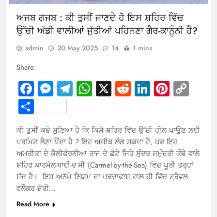
ਅਜਬ ਗਜਬ : ਕੀ ਤੁਸੀਂ ਜਾਣਦੇ ਹੋ ਇਸ ਸ਼ਹਿਰ ਵਿੱਚ
ਉੱਚੀ ਅੱਡੀ ਵਾਲੀਆਂ ਜੁੱਤੀਆਂ ਪਹਿਨਣਾ ਗੈਰ-ਕਾਨੂੰਨੀ ਹੈ?
admin
20 May 2025
14
1 mins
Share:
Facebook
Messenger
Telegram
WhatsApp
X
Reddit
LinkedIn
Pintere
Cop
Link
Share
ਕੀ ਤੁਸੀਂ ਕਦੇ ਸੁਣਿਆ ਹੈ ਕਿ ਕਿਸੇ ਸ਼ਹਿਰ ਵਿੱਚ ਉੱਚੀ ਹੀਲ ਪਾਉਣ ਲਈ
ਪਰਮਿਟ ਲੈਣਾ ਪੈਂਦਾ ਹੈ ? ਇਹ ਅਜੀਬ ਲੱਗ ਸਕਦਾ ਹੈ, ਪਰ ਇਹ
ਅਮਰੀਕਾ ਦੇ ਕੈਲੀਫੋਰਨੀਆ ਰਾਜ ਦੇ ਛੋਟੇ ਜਿਹੇ ਸੁੰਦਰ ਸਮੁੰਦਰੀ ਕੰਢੇ ਵਾਲੇ
ਸ਼ਹਿਰ ਕਾਰਮੇਲ-ਬਾਈ-ਦ-ਸੀ (Carmel-by-the-Sea) ਵਿੱਚ ਪੂਰੀ ਤਰ੍ਹਾਂ
ਸੱਚ ਹੈ। ਇਸ ਅਨੋਖੇ ਨਿਯਮ ਦਾ ਪਰਦਾਫਾਸ਼ ਹਾਲ ਹੀ ਵਿੱਚ ਟ੍ਰੈਵਲ
ਵਲੌਗਰ ਜ਼ੋਰੀ…
Read More