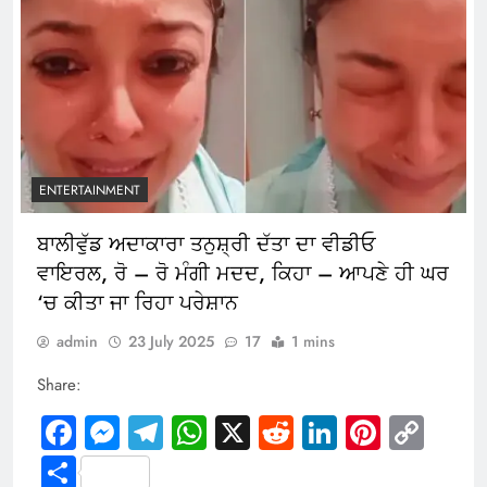
ENTERTAINMENT
ਬਾਲੀਵੁੱਡ ਅਦਾਕਾਰਾ ਤਨੁਸ਼੍ਰੀ ਦੱਤਾ ਦਾ ਵੀਡੀਓ
ਵਾਇਰਲ, ਰੋ – ਰੋ ਮੰਗੀ ਮਦਦ, ਕਿਹਾ – ਆਪਣੇ ਹੀ ਘਰ
‘ਚ ਕੀਤਾ ਜਾ ਰਿਹਾ ਪਰੇਸ਼ਾਨ
admin
23 July 2025
17
1 mins
Share:
Facebook
Messenger
Telegram
WhatsApp
X
Reddit
LinkedIn
Pintere
Cop
Link
Share