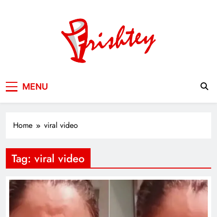
Skip
to
content
Your Window to the World
MENU
Home
viral video
Tag:
viral video