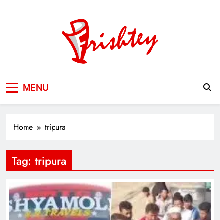
Skip
to
content
Your Window to the World
MENU
Home
tripura
Tag:
tripura