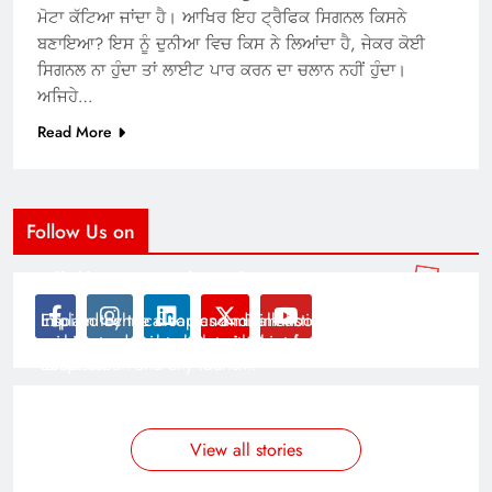
ਮੋਟਾ ਕੱਟਿਆ ਜਾਂਦਾ ਹੈ। ਆਖਿਰ ਇਹ ਟ੍ਰੈਫਿਕ ਸਿਗਨਲ ਕਿਸਨੇ
ਬਣਾਇਆ? ਇਸ ਨੂੰ ਦੁਨੀਆ ਵਿਚ ਕਿਸ ਨੇ ਲਿਆਂਦਾ ਹੈ, ਜੇਕਰ ਕੋਈ
ਸਿਗਨਲ ਨਾ ਹੁੰਦਾ ਤਾਂ ਲਾਈਟ ਪਾਰ ਕਰਨ ਦਾ ਚਲਾਨ ਨਹੀਂ ਹੁੰਦਾ।
ਅਜਿਹੇ…
Read More
Follow Us on
Modernist Travel Guide
All About Cars
Inspired by the clean and minimalistic look of modern
Explain technical topics and talk about the latest in
architecture, this template is great for creating stories
science and technology with this clean and futuristic
about urban and city tourism.
template.
By admin
By admin
On Jan 14, 2025
On Jan 14, 2025
View all stories