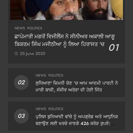
NEWS
POLITICS
ਛਾਪੇਮਾਰੀ ਮਗਰੋਂ ਵਿਜੀਲੈਂਸ ਨੇ ਸੀਨੀਅਰ ਅਕਾਲੀ ਆਗੂ
ਬਿਕਰਮ ਸਿੰਘ ਮਜੀਠੀਆ ਨੂੰ ਲਿਆ ਹਿਰਾਸਤ ‘ਚ
01
25 June 2025
NEWS
POLITICS
02
ਲੁਧਿਆਣਾ ਜ਼ਿਮਨੀ ਚੋਣ ‘ਚ ਆਮ ਆਦਮੀ ਪਾਰਟੀ ਨੇ
ਮਾਰੀ ਬਾਜ਼ੀ, ਸੰਜੀਵ ਅਰੋੜਾ ਦੀ ਹੋਈ ਜਿੱਤ
NEWS
POLITICS
03
ਪੁਲਿਸ ਬੁਨਿਆਦੀ ਢਾਂਚੇ ਨੂੰ ਅਪਗ੍ਰੇਡ ਅਤੇ ਆਧੁਨਿਕ
ਬਣਾਉਣ ਲਈ ਖਰਚੇ ਜਾਣਗੇ 426 ਕਰੋੜ ਰੁਪਏ:
ਡੀਜੀਪੀ ਗੌਰਵ ਯਾਦਵ