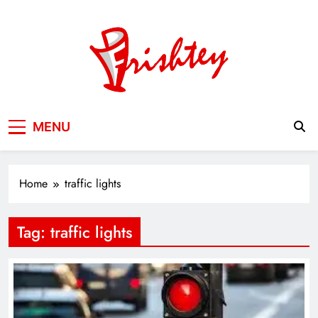
Skip
to
content
Your Window to the World
MENU
Home
traffic lights
Tag:
traffic lights