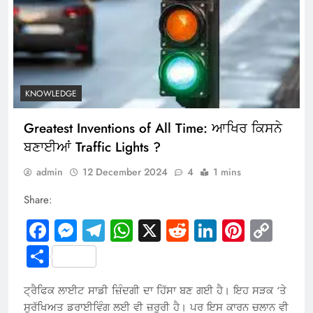
KNOWLEDGE
Greatest Inventions of All Time: ਆਖਿਰ ਕਿਸਨੇ
ਬਣਾਈਆਂ Traffic Lights ?
admin
12 December 2024
4
1 mins
Share:
Facebook
Messenger
Telegram
WhatsApp
X
Reddit
LinkedIn
Pintere
Cop
Link
Share
ਟ੍ਰੈਫਿਕ ਲਾਈਟ ਸਾਡੀ ਜ਼ਿੰਦਗੀ ਦਾ ਹਿੱਸਾ ਬਣ ਗਈ ਹੈ। ਇਹ ਸੜਕ ‘ਤੇ
ਸੁਰੱਖਿਅਤ ਡਰਾਈਵਿੰਗ ਲਈ ਵੀ ਜ਼ਰੂਰੀ ਹੈ। ਪਰ ਇਸ ਕਾਰਨ ਚਲਾਨ ਵੀ