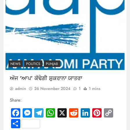
NEWS
POLITICS
PUNJAB
ਅੱਜ ‘ਆਪ’ ਕੱਢੇਗੀ ਸ਼ੁਕਰਾਨਾ ਯਾਤਰਾ
admin
26 November 2024
1
1 mins
Share:
Facebook
Messenger
Telegram
WhatsApp
X
Reddit
LinkedIn
Pintere
Cop
Link
Share