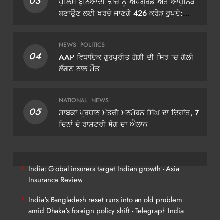
03
ਪੁਲਿਸ ਬੁਨਿਆਦੀ ਢਾਂਚੇ ਨੂੰ ਅਪਗ੍ਰੇਡ ਅਤੇ ਆਧੁਨਿਕ
ਬਣਾਉਣ ਲਈ ਖਰਚੇ ਜਾਣਗੇ 426 ਕਰੋੜ ਰੁਪਏ:
ਡੀਜੀਪੀ ਗੌਰਵ ਯਾਦਵ
NEWS
POLITICS
04
AAP ਵਿਧਾਇਕ ਗੁਰਪ੍ਰੀਤ ਗੋਗੀ ਦੀ ਸਿਰ ‘ਚ ਗੋਲ਼ੀ
ਲੱਗਣ ਨਾਲ ਮੌਤ
NATIONAL
NEWS
05
ਸਾਬਕਾ ਪ੍ਰਧਾਨ ਮੰਤਰੀ ਮਨਮੋਹਨ ਸਿੰਘ ਦਾ ਦਿਹਾਂਤ, 7
ਦਿਨਾਂ ਦੇ ਰਾਸ਼ਟਰੀ ਸੋਗ ਦਾ ਐਲਾਨ
India: Global insurers target Indian growth - Asia
Insurance Review
India's Bangladesh reset runs into an old problem
amid Dhaka's foreign policy shift - Telegraph India