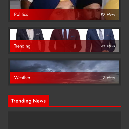
Politics
95
News
Trending
43
News
Weather
7
News
Trending News