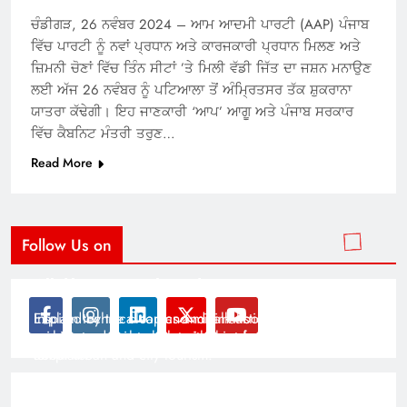
ਚੰਡੀਗੜ, 26 ਨਵੰਬਰ 2024 – ਆਮ ਆਦਮੀ ਪਾਰਟੀ (AAP) ਪੰਜਾਬ
ਵਿੱਚ ਪਾਰਟੀ ਨੂੰ ਨਵਾਂ ਪ੍ਰਧਾਨ ਅਤੇ ਕਾਰਜਕਾਰੀ ਪ੍ਰਧਾਨ ਮਿਲਣ ਅਤੇ
ਜ਼ਿਮਨੀ ਚੋਣਾਂ ਵਿੱਚ ਤਿੰਨ ਸੀਟਾਂ ’ਤੇ ਮਿਲੀ ਵੱਡੀ ਜਿੱਤ ਦਾ ਜਸ਼ਨ ਮਨਾਉਣ
ਲਈ ਅੱਜ 26 ਨਵੰਬਰ ਨੂੰ ਪਟਿਆਲਾ ਤੋਂ ਅੰਮ੍ਰਿਤਸਰ ਤੱਕ ਸ਼ੁਕਰਾਨਾ
ਯਾਤਰਾ ਕੱਢੇਗੀ। ਇਹ ਜਾਣਕਾਰੀ ‘ਆਪ’ ਆਗੂ ਅਤੇ ਪੰਜਾਬ ਸਰਕਾਰ
ਵਿੱਚ ਕੈਬਨਿਟ ਮੰਤਰੀ ਤਰੁਣ…
Read More
Follow Us on
Modernist Travel Guide
All About Cars
Inspired by the clean and minimalistic look of modern
Explain technical topics and talk about the latest in
architecture, this template is great for creating stories
science and technology with this clean and futuristic
about urban and city tourism.
template.
By admin
By admin
On Jan 14, 2025
On Jan 14, 2025