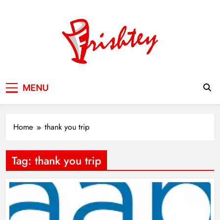
Skip
to
content
Your Window to the World
MENU
Home
thank you trip
Tag:
thank you trip