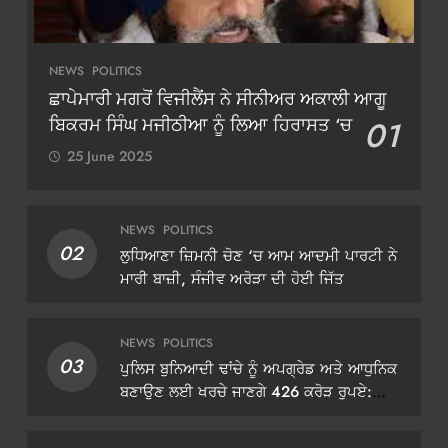
NEWS
POLITICS
ਛਾਪੇਮਾਰੀ ਮਗਰੋਂ ਵਿਜੀਲੈਂਸ ਨੇ ਸੀਨੀਅਰ ਅਕਾਲੀ ਆਗੂ
ਬਿਕਰਮ ਸਿੰਘ ਮਜੀਠੀਆ ਨੂੰ ਲਿਆ ਹਿਰਾਸਤ ‘ਚ
01
25 June 2025
NEWS
POLITICS
02
ਲੁਧਿਆਣਾ ਜ਼ਿਮਨੀ ਚੋਣ ‘ਚ ਆਮ ਆਦਮੀ ਪਾਰਟੀ ਨੇ
ਮਾਰੀ ਬਾਜ਼ੀ, ਸੰਜੀਵ ਅਰੋੜਾ ਦੀ ਹੋਈ ਜਿੱਤ
NEWS
POLITICS
03
ਪੁਲਿਸ ਬੁਨਿਆਦੀ ਢਾਂਚੇ ਨੂੰ ਅਪਗ੍ਰੇਡ ਅਤੇ ਆਧੁਨਿਕ
ਬਣਾਉਣ ਲਈ ਖਰਚੇ ਜਾਣਗੇ 426 ਕਰੋੜ ਰੁਪਏ:
ਡੀਜੀਪੀ ਗੌਰਵ ਯਾਦਵ