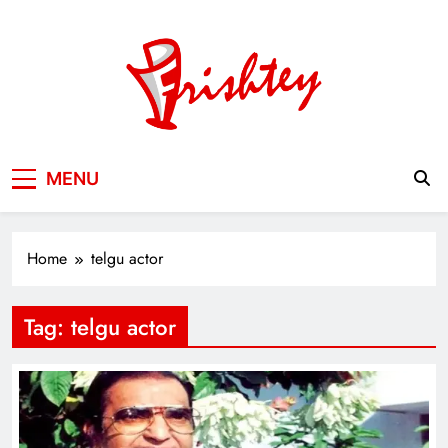
Skip
to
content
Your Window to the World
MENU
Home
telgu actor
Tag:
telgu actor