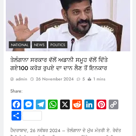
NATIONAL
NEWS
POLITICS
ਤੇਲੰਗਾਨਾ ਸਰਕਾਰ ਵੱਲੋਂ ਅਡਾਨੀ ਸਮੂਹ ਵੱਲੋਂ ਦਿੱਤੇ
ਗਏ100 ਕਰੋੜ ਰੁਪਏ ਦਾ ਦਾਨ ਲੈਣ ਤੋਂ ਇਨਕਾਰ
admin
26 November 2024
5
1 mins
Share:
Facebook
Messenger
Telegram
WhatsApp
X
Reddit
LinkedIn
Pintere
Cop
Link
Share
ਹੈਦਰਾਬਾਦ, 26 ਨਵੰਬਰ 2024 – ਤੇਲੰਗਾਨਾ ਦੇ ਮੁੱਖ ਮੰਤਰੀ ਏ. ਰੇਵੰਤ