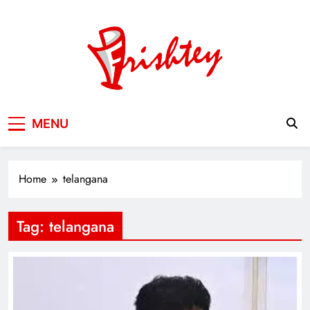
Skip
to
content
Your Window to the World
MENU
Home
telangana
Tag:
telangana