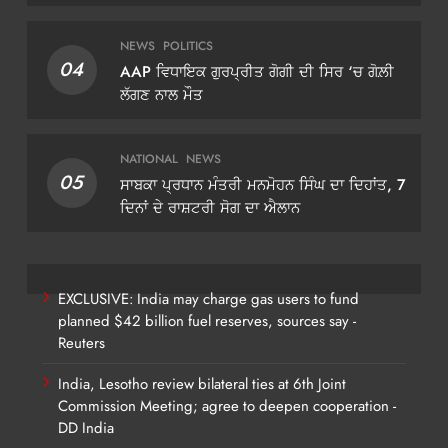
ਡੀਜੀਪੀ ਗੌਰਵ ਯਾਦਵ
NEWS
POLITICS
04
AAP ਵਿਧਾਇਕ ਗੁਰਪ੍ਰੀਤ ਗੋਗੀ ਦੀ ਸਿਰ ‘ਚ ਗੋਲ਼ੀ
ਲੱਗਣ ਨਾਲ ਮੌਤ
NATIONAL
NEWS
05
ਸਾਬਕਾ ਪ੍ਰਧਾਨ ਮੰਤਰੀ ਮਨਮੋਹਨ ਸਿੰਘ ਦਾ ਦਿਹਾਂਤ, 7
ਦਿਨਾਂ ਦੇ ਰਾਸ਼ਟਰੀ ਸੋਗ ਦਾ ਐਲਾਨ
EXCLUSIVE: India may charge gas users to fund
planned $42 billion fuel reserves, sources say -
Reuters
India, Lesotho review bilateral ties at 6th Joint
Commission Meeting; agree to deepen cooperation -
DD India