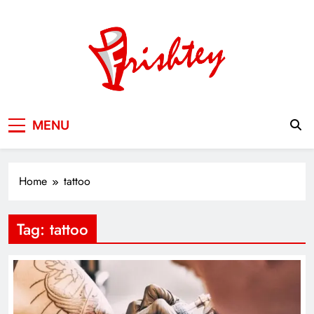
Skip
to
content
Your Window to the World
MENU
Home
tattoo
Tag:
tattoo