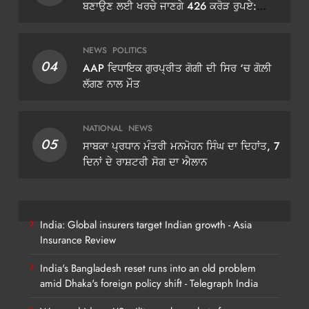
ਬਣਾਉਣ ਲਈ ਖਰਚੇ ਜਾਣਗੇ 426 ਕਰੋੜ ਰੁਪਏ:
ਡੀਜੀਪੀ ਗੌਰਵ ਯਾਦਵ
NEWS
POLITICS
04
AAP ਵਿਧਾਇਕ ਗੁਰਪ੍ਰੀਤ ਗੋਗੀ ਦੀ ਸਿਰ ‘ਚ ਗੋਲ਼ੀ
ਲੱਗਣ ਨਾਲ ਮੌਤ
NATIONAL
NEWS
05
ਸਾਬਕਾ ਪ੍ਰਧਾਨ ਮੰਤਰੀ ਮਨਮੋਹਨ ਸਿੰਘ ਦਾ ਦਿਹਾਂਤ, 7
ਦਿਨਾਂ ਦੇ ਰਾਸ਼ਟਰੀ ਸੋਗ ਦਾ ਐਲਾਨ
India: Global insurers target Indian growth - Asia
Insurance Review
India's Bangladesh reset runs into an old problem
amid Dhaka's foreign policy shift - Telegraph India