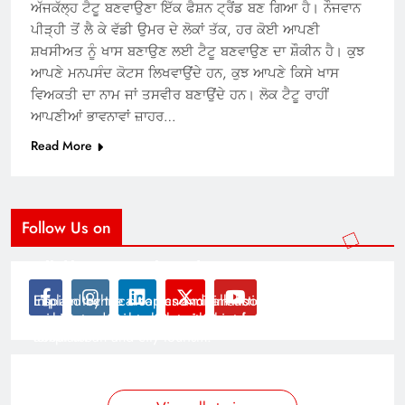
ਅੱਜਕੱਲ੍ਹ ਟੈਟੂ ਬਣਵਾਉਣਾ ਇੱਕ ਫੈਸ਼ਨ ਟ੍ਰੈਂਡ ਬਣ ਗਿਆ ਹੈ। ਨੌਜਵਾਨ
ਪੀੜ੍ਹੀ ਤੋਂ ਲੈ ਕੇ ਵੱਡੀ ਉਮਰ ਦੇ ਲੋਕਾਂ ਤੱਕ, ਹਰ ਕੋਈ ਆਪਣੀ
ਸ਼ਖਸੀਅਤ ਨੂੰ ਖਾਸ ਬਣਾਉਣ ਲਈ ਟੈਟੂ ਬਣਵਾਉਣ ਦਾ ਸ਼ੌਕੀਨ ਹੈ। ਕੁਝ
ਆਪਣੇ ਮਨਪਸੰਦ ਕੋਟਸ ਲਿਖਵਾਉਂਦੇ ਹਨ, ਕੁਝ ਆਪਣੇ ਕਿਸੇ ਖਾਸ
ਵਿਅਕਤੀ ਦਾ ਨਾਮ ਜਾਂ ਤਸਵੀਰ ਬਣਾਉਂਦੇ ਹਨ। ਲੋਕ ਟੈਟੂ ਰਾਹੀਂ
ਆਪਣੀਆਂ ਭਾਵਨਾਵਾਂ ਜ਼ਾਹਰ…
Read More
Follow Us on
Modernist Travel Guide
All About Cars
Inspired by the clean and minimalistic look of modern
Explain technical topics and talk about the latest in
architecture, this template is great for creating stories
science and technology with this clean and futuristic
about urban and city tourism.
template.
By admin
By admin
On Jan 14, 2025
On Jan 14, 2025