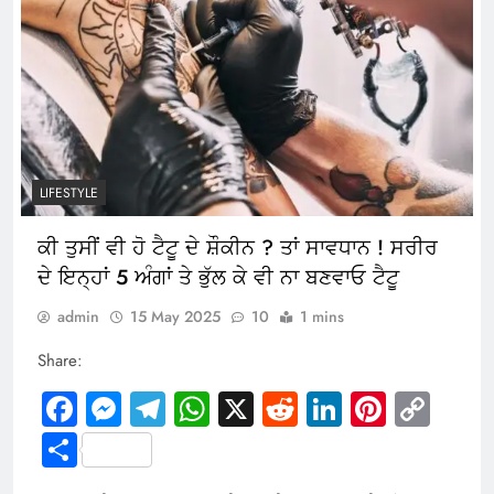
LIFESTYLE
ਕੀ ਤੁਸੀਂ ਵੀ ਹੋ ਟੈਟੂ ਦੇ ਸ਼ੌਕੀਨ ? ਤਾਂ ਸਾਵਧਾਨ ! ਸਰੀਰ
ਦੇ ਇਨ੍ਹਾਂ 5 ਅੰਗਾਂ ਤੇ ਭੁੱਲ ਕੇ ਵੀ ਨਾ ਬਣਵਾਓ ਟੈਟੂ
admin
15 May 2025
10
1 mins
Share:
Facebook
Messenger
Telegram
WhatsApp
X
Reddit
LinkedIn
Pintere
Cop
Link
Share