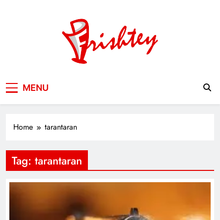
Skip
to
content
Your Window to the World
MENU
Home
tarantaran
Tag:
tarantaran