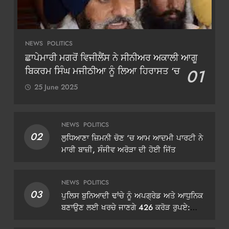
NEWS
POLITICS
ਛਾਪੇਮਾਰੀ ਮਗਰੋਂ ਵਿਜੀਲੈਂਸ ਨੇ ਸੀਨੀਅਰ ਅਕਾਲੀ ਆਗੂ
ਬਿਕਰਮ ਸਿੰਘ ਮਜੀਠੀਆ ਨੂੰ ਲਿਆ ਹਿਰਾਸਤ ‘ਚ
01
25 June 2025
NEWS
POLITICS
02
ਲੁਧਿਆਣਾ ਜ਼ਿਮਨੀ ਚੋਣ ‘ਚ ਆਮ ਆਦਮੀ ਪਾਰਟੀ ਨੇ
ਮਾਰੀ ਬਾਜ਼ੀ, ਸੰਜੀਵ ਅਰੋੜਾ ਦੀ ਹੋਈ ਜਿੱਤ
NEWS
POLITICS
03
ਪੁਲਿਸ ਬੁਨਿਆਦੀ ਢਾਂਚੇ ਨੂੰ ਅਪਗ੍ਰੇਡ ਅਤੇ ਆਧੁਨਿਕ
ਬਣਾਉਣ ਲਈ ਖਰਚੇ ਜਾਣਗੇ 426 ਕਰੋੜ ਰੁਪਏ:
ਡੀਜੀਪੀ ਗੌਰਵ ਯਾਦਵ