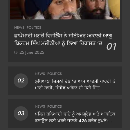
NEWS
POLITICS
ਛਾਪੇਮਾਰੀ ਮਗਰੋਂ ਵਿਜੀਲੈਂਸ ਨੇ ਸੀਨੀਅਰ ਅਕਾਲੀ ਆਗੂ
ਬਿਕਰਮ ਸਿੰਘ ਮਜੀਠੀਆ ਨੂੰ ਲਿਆ ਹਿਰਾਸਤ ‘ਚ
01
25 June 2025
NEWS
POLITICS
02
ਲੁਧਿਆਣਾ ਜ਼ਿਮਨੀ ਚੋਣ ‘ਚ ਆਮ ਆਦਮੀ ਪਾਰਟੀ ਨੇ
ਮਾਰੀ ਬਾਜ਼ੀ, ਸੰਜੀਵ ਅਰੋੜਾ ਦੀ ਹੋਈ ਜਿੱਤ
NEWS
POLITICS
03
ਪੁਲਿਸ ਬੁਨਿਆਦੀ ਢਾਂਚੇ ਨੂੰ ਅਪਗ੍ਰੇਡ ਅਤੇ ਆਧੁਨਿਕ
ਬਣਾਉਣ ਲਈ ਖਰਚੇ ਜਾਣਗੇ 426 ਕਰੋੜ ਰੁਪਏ:
ਡੀਜੀਪੀ ਗੌਰਵ ਯਾਦਵ