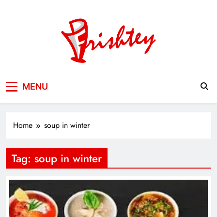
Skip
to
content
Your Window to the World
MENU
Home
soup in winter
Tag:
soup in winter