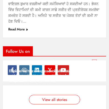
ਵਾਇਰਲ ਬੁਖਾਰ ਵਰਗੀਆਂ ਕਈ ਸਮੱਸਿਆਵਾਂ ਹੋ ਸਕਦੀਆਂ ਹਨ। ਭੋਜਨ
ਵਿੱਚ ਵਿਟਾਮਿਨਾਂ ਦੀ ਕਮੀ ਕਾਰਨ ਸਾਡੇ ਸਰੀਰ ਦੀ ਪ੍ਰਤੀਰੋਧਕ ਸਮਰੱਥਾ
ਕਮਜ਼ੋਰ ਹੋ ਸਕਦੀ ਹੈ। ਅਜਿਹੇ ‘ਚ ਸਰੀਰ ‘ਚ ਪੋਸ਼ਕ ਤੱਤਾਂ ਦੀ ਕਮੀ ਨਾ
ਹੋਣ ਦਿਓ।…
Read More
Follow Us on
Modernist Travel Guide
All About Cars
Inspired by the clean and minimalistic look of modern
Explain technical topics and talk about the latest in
architecture, this template is great for creating stories
science and technology with this clean and futuristic
about urban and city tourism.
template.
By admin
By admin
On Jan 14, 2025
On Jan 14, 2025
View all stories