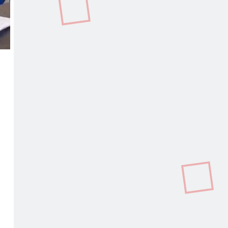
In
terest
Copy
Link