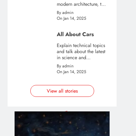
modern architecture, this
template is great for
By admin
creating stories about
On Jan 14, 2025
urban and city tourism.
All About Cars
Explain technical topics
and talk about the latest
in science and
technology with this
By admin
clean and futuristic
On Jan 14, 2025
template.
View all stories