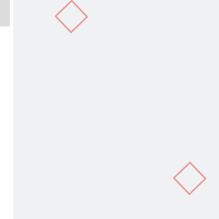
In
terest
Copy
Link