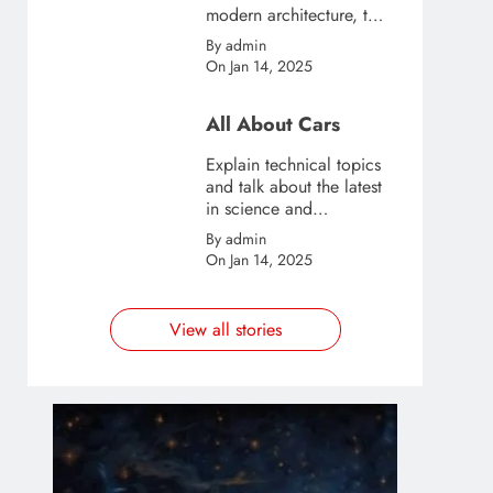
modern architecture, this
template is great for
By admin
creating stories about
On Jan 14, 2025
urban and city tourism.
All About Cars
Explain technical topics
and talk about the latest
in science and
technology with this
By admin
clean and futuristic
On Jan 14, 2025
template.
View all stories