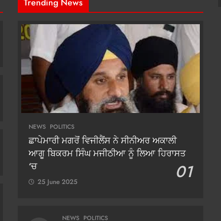
Trending News
NEWS
POLITICS
ਛਾਪੇਮਾਰੀ ਮਗਰੋਂ ਵਿਜੀਲੈਂਸ ਨੇ ਸੀਨੀਅਰ ਅਕਾਲੀ
ਆਗੂ ਬਿਕਰਮ ਸਿੰਘ ਮਜੀਠੀਆ ਨੂੰ ਲਿਆ ਹਿਰਾਸਤ
‘ਚ
01
25 June 2025
NEWS
POLITICS