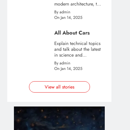
modern architecture, this
template is great for
By admin
creating stories about
On Jan 14, 2025
urban and city tourism.
All About Cars
Explain technical topics
and talk about the latest
in science and
technology with this
By admin
clean and futuristic
On Jan 14, 2025
template.
View all stories