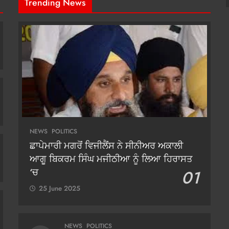
Trending News
NEWS
POLITICS
ਛਾਪੇਮਾਰੀ ਮਗਰੋਂ ਵਿਜੀਲੈਂਸ ਨੇ ਸੀਨੀਅਰ ਅਕਾਲੀ
ਆਗੂ ਬਿਕਰਮ ਸਿੰਘ ਮਜੀਠੀਆ ਨੂੰ ਲਿਆ ਹਿਰਾਸਤ
‘ਚ
01
25 June 2025
NEWS
POLITICS