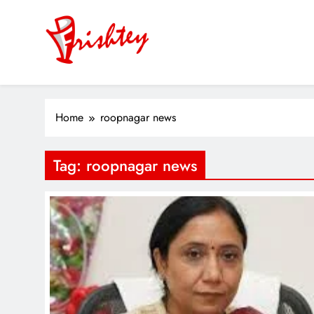
Skip
to
content
Your Window to the World
ok
Home
roopnagar news
er
Tag:
roopnagar news
m
pp