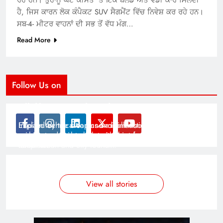
ਹੈ, ਜਿਸ ਕਾਰਨ ਲੋਕ ਕੰਪੈਕਟ SUV ਸੈਗਮੈਂਟ ਵਿੱਚ ਨਿਵੇਸ਼ ਕਰ ਰਹੇ ਹਨ।
ਸਬ-4- ਮੀਟਰ ਵਾਹਨਾਂ ਦੀ ਸਭ ਤੋਂ ਵੱਧ ਮੰਗ…
Read More
Follow Us on
Modernist Travel Guide
All About Cars
Inspired by the clean and minimalistic look of modern
Explain technical topics and talk about the latest in
architecture, this template is great for creating stories
science and technology with this clean and futuristic
about urban and city tourism.
template.
By admin
By admin
On Jan 14, 2025
On Jan 14, 2025
View all stories