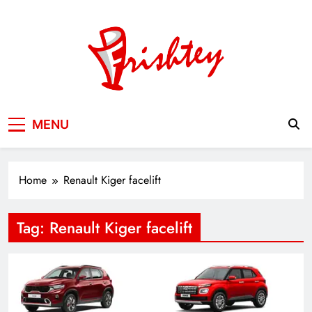
Skip
to
content
Your Window to the World
MENU
Home
Renault Kiger facelift
Tag:
Renault Kiger facelift