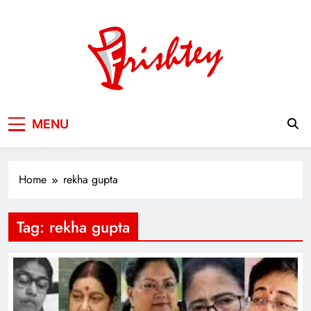
Skip
to
content
Your Window to the World
MENU
Home
rekha gupta
Tag:
rekha gupta