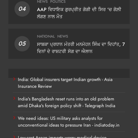
NEWS
POLITICS
04
AAP ਵਿਧਾਇਕ ਗੁਰਪ੍ਰੀਤ ਗੋਗੀ ਦੀ ਸਿਰ ‘ਚ ਗੋਲ਼ੀ
ਲੱਗਣ ਨਾਲ ਮੌਤ
NATIONAL
NEWS
05
ਸਾਬਕਾ ਪ੍ਰਧਾਨ ਮੰਤਰੀ ਮਨਮੋਹਨ ਸਿੰਘ ਦਾ ਦਿਹਾਂਤ, 7
ਦਿਨਾਂ ਦੇ ਰਾਸ਼ਟਰੀ ਸੋਗ ਦਾ ਐਲਾਨ
India: Global insurers target Indian growth - Asia
Insurance Review
India's Bangladesh reset runs into an old problem
amid Dhaka's foreign policy shift - Telegraph India
We need ideas: US military asks analysts for
unconventional ideas to pressure Iran - indiatoday.in
Low-cost Asean imports worry medical device