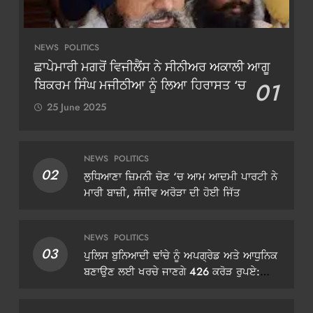
NEWS
POLITICS
ਛਾਪੇਮਾਰੀ ਮਗਰੋਂ ਵਿਜੀਲੈਂਸ ਨੇ ਸੀਨੀਅਰ ਅਕਾਲੀ ਆਗੂ
ਬਿਕਰਮ ਸਿੰਘ ਮਜੀਠੀਆ ਨੂੰ ਲਿਆ ਹਿਰਾਸਤ ‘ਚ
01
25 June 2025
NEWS
POLITICS
02
ਲੁਧਿਆਣਾ ਜ਼ਿਮਨੀ ਚੋਣ ‘ਚ ਆਮ ਆਦਮੀ ਪਾਰਟੀ ਨੇ
ਮਾਰੀ ਬਾਜ਼ੀ, ਸੰਜੀਵ ਅਰੋੜਾ ਦੀ ਹੋਈ ਜਿੱਤ
NEWS
POLITICS
03
ਪੁਲਿਸ ਬੁਨਿਆਦੀ ਢਾਂਚੇ ਨੂੰ ਅਪਗ੍ਰੇਡ ਅਤੇ ਆਧੁਨਿਕ
ਬਣਾਉਣ ਲਈ ਖਰਚੇ ਜਾਣਗੇ 426 ਕਰੋੜ ਰੁਪਏ:
ਡੀਜੀਪੀ ਗੌਰਵ ਯਾਦਵ