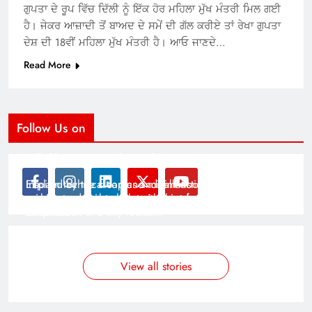
ਗੁਪਤਾ ਦੇ ਰੂਪ ਵਿੱਚ ਦਿੱਲੀ ਨੂੰ ਇੱਕ ਹੋਰ ਮਹਿਲਾ ਮੁੱਖ ਮੰਤਰੀ ਮਿਲ ਗਈ
ਹੈ। ਜੇਕਰ ਆਜ਼ਾਦੀ ਤੋਂ ਬਾਅਦ ਦੇ ਸਮੇਂ ਦੀ ਗੱਲ ਕਰੀਏ ਤਾਂ ਰੇਖਾ ਗੁਪਤਾ
ਦੇਸ਼ ਦੀ 18ਵੀਂ ਮਹਿਲਾ ਮੁੱਖ ਮੰਤਰੀ ਹੈ। ਆਓ ਜਾਣਦੇ…
Read More
Follow Us on
Modernist Travel Guide
All About Cars
Inspired by the clean and minimalistic look of modern
Explain technical topics and talk about the latest in
architecture, this template is great for creating stories
science and technology with this clean and futuristic
about urban and city tourism.
template.
By admin
By admin
On Jan 14, 2025
On Jan 14, 2025
View all stories