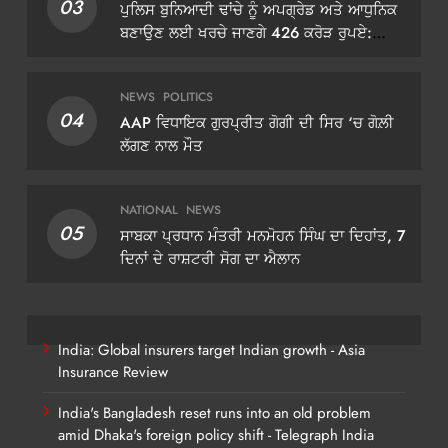
03
ਪੁਲਿਸ ਬੁਨਿਆਦੀ ਢਾਂਚੇ ਨੂੰ ਅਪਗ੍ਰੇਡ ਅਤੇ ਆਧੁਨਿਕ
ਬਣਾਉਣ ਲਈ ਖਰਚੇ ਜਾਣਗੇ 426 ਕਰੋੜ ਰੁਪਏ:
ਡੀਜੀਪੀ ਗੌਰਵ ਯਾਦਵ
NEWS
POLITICS
04
AAP ਵਿਧਾਇਕ ਗੁਰਪ੍ਰੀਤ ਗੋਗੀ ਦੀ ਸਿਰ ‘ਚ ਗੋਲ਼ੀ
ਲੱਗਣ ਨਾਲ ਮੌਤ
NATIONAL
NEWS
05
ਸਾਬਕਾ ਪ੍ਰਧਾਨ ਮੰਤਰੀ ਮਨਮੋਹਨ ਸਿੰਘ ਦਾ ਦਿਹਾਂਤ, 7
ਦਿਨਾਂ ਦੇ ਰਾਸ਼ਟਰੀ ਸੋਗ ਦਾ ਐਲਾਨ
India: Global insurers target Indian growth - Asia
Insurance Review
India's Bangladesh reset runs into an old problem
amid Dhaka's foreign policy shift - Telegraph India