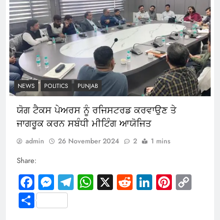
NEWS
POLITICS
PUNJAB
ਯੋਗ ਟੈਕਸ ਪੇਅਰਸ ਨੂੰ ਰਜਿਸਟਰਡ ਕਰਵਾਉਣ ਤੇ
ਜਾਗਰੂਕ ਕਰਨ ਸਬੰਧੀ ਮੀਟਿੰਗ ਆਯੋਜਿਤ
admin
26 November 2024
2
1 mins
Share:
Facebook
Messenger
Telegram
WhatsApp
X
Reddit
LinkedIn
Pintere
Cop
Link
Share