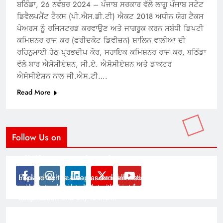
ਬਠਿੰਡਾ, 26 ਨਵੰਬਰ 2024 – ਪੰਜਾਬ ਸਰਕਾਰ ਵੱਲੋ ਲਾਗੂ ਪੰਜਾਬ ਸਟੇਟ
ਡਿਵੈਲਪਮੈਂਟ ਟੈਕਸ (ਪੀ.ਐਸ.ਡੀ.ਟੀ) ਐਕਟ 2018 ਅਧੀਨ ਯੋਗ ਟੈਕਸ
ਪੇਅਰਸ ਨੂੰ ਰਜਿਸਟਰਡ ਕਰਵਾਉਣ ਅਤੇ ਜਾਗਰੂਕ ਕਰਨ ਸਬੰਧੀ ਡਿਪਟੀ
ਕਮਿਸ਼ਨਰ ਰਾਜ ਕਰ (ਫਰੀਦਕੋਟ ਡਿਵੀਜ਼ਨ) ਸ਼ਾਲਿਨ ਵਾਲੀਆ ਦੀ
ਰਹਿਨੁਮਾਈ ਹੇਠ ਪ੍ਰਭਦੀਪ ਕੌਰ, ਸਹਾਇਕ ਕਮਿਸ਼ਨਰ ਰਾਜ ਕਰ, ਬਠਿੰਡਾ
ਵੱਲੋ ਬਾਰ ਐਸੋਸੀਏਸ਼ਨ, ਸੀ.ਏ. ਐਸੋਸੀਏਸ਼ਨ ਅਤੇ ਡਾਕਟਰ
ਐਸੋਸੀਏਸ਼ਨ ਨਾਲ ਜੀ.ਐਸ.ਟੀ….
Read More
Follow Us on
Modernist Travel Guide
All About Cars
Inspired by the clean and minimalistic look of modern
Explain technical topics and talk about the latest in
architecture, this template is great for creating stories
science and technology with this clean and futuristic
about urban and city tourism.
template.
By admin
By admin
On Jan 14, 2025
On Jan 14, 2025