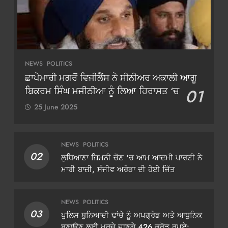
NEWS
POLITICS
ਛਾਪੇਮਾਰੀ ਮਗਰੋਂ ਵਿਜੀਲੈਂਸ ਨੇ ਸੀਨੀਅਰ ਅਕਾਲੀ ਆਗੂ
ਬਿਕਰਮ ਸਿੰਘ ਮਜੀਠੀਆ ਨੂੰ ਲਿਆ ਹਿਰਾਸਤ ‘ਚ
01
25 June 2025
NEWS
POLITICS
02
ਲੁਧਿਆਣਾ ਜ਼ਿਮਨੀ ਚੋਣ ‘ਚ ਆਮ ਆਦਮੀ ਪਾਰਟੀ ਨੇ
ਮਾਰੀ ਬਾਜ਼ੀ, ਸੰਜੀਵ ਅਰੋੜਾ ਦੀ ਹੋਈ ਜਿੱਤ
NEWS
POLITICS
03
ਪੁਲਿਸ ਬੁਨਿਆਦੀ ਢਾਂਚੇ ਨੂੰ ਅਪਗ੍ਰੇਡ ਅਤੇ ਆਧੁਨਿਕ
ਬਣਾਉਣ ਲਈ ਖਰਚੇ ਜਾਣਗੇ 426 ਕਰੋੜ ਰੁਪਏ: