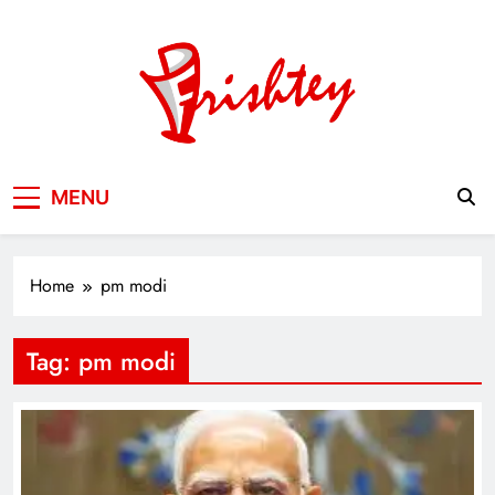
Skip
to
content
Your Window to the World
MENU
Home
pm modi
Tag:
pm modi