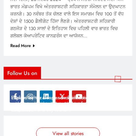
ਭਾਰਤ ਮੰਡਪਮ ਵਿਖੇ ਅੰਤਰਰਾਸ਼ਟਰੀ ਸਹਿਕਾਰਤਾ ਸੰਮੇਲਨ ਦਾ ਉਦਘਾਟਨ
ਕਰਨਗੇ। 30 ਨਵੰਬਰ ਤੱਕ ਚੱਲਣ ਵਾਲੇ ਇਸ ਸਮਾਗਮ ਵਿਚ 100 ਤੋਂ ਵੱਧ
ਦੇਸ਼ਾਂ ਦੇ 1500 ਡੈਲੀਗੇਟ ਹਿੱਸਾ ਲੈਣਗੇ। ਅੰਤਰਰਾਸ਼ਟਰੀ ਸਹਿਕਾਰੀ
ਗਠਜੋੜ ਦੇ 130 ਸਾਲਾਂ ਦੇ ਇਤਿਹਾਸ ਵਿਚ ਪਹਿਲੀ ਵਾਰ ਭਾਰਤ ਵਿਚ
ਗਲੋਬਲ ਕੋਆਪਰੇਟਿਵ ਕਾਨਫ਼ਰੰਸ ਦਾ ਆਯੋਜਨ…
Read More
Follow Us on
Modernist Travel Guide
All About Cars
Inspired by the clean and minimalistic look of modern
Explain technical topics and talk about the latest in
architecture, this template is great for creating stories
science and technology with this clean and futuristic
about urban and city tourism.
template.
By admin
By admin
On Jan 14, 2025
On Jan 14, 2025
View all stories