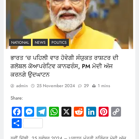
NATIONAL
NEWS
POLITICS
ਭਾਰਤ ‘ਚ ਪਹਿਲੀ ਵਾਰ ਹੋਵੇਗੀ ਸੰਯੁਕਤ ਰਾਸ਼ਟਰ ਦੀ
ਗਲੋਬਲ ਕੋਆਪਰੇਟਿਵ ਕਾਨਫਰੰਸ, PM ਮੋਦੀ ਅੱਜ
ਕਰਨਗੇ ਉਦਘਾਟਨ
admin
25 November 2024
29
1 mins
Share:
Facebook
Messenger
Telegram
WhatsApp
X
Reddit
LinkedIn
Pintere
Cop
Link
Share
ਨਵੀਂ ਦਿੱਲੀ, 25 ਨਵੰਬਰ 2024 – ਪ੍ਰਧਾਨ ਮੰਤਰੀ ਨਰਿੰਦਰ ਮੋਦੀ ਅੱਜ