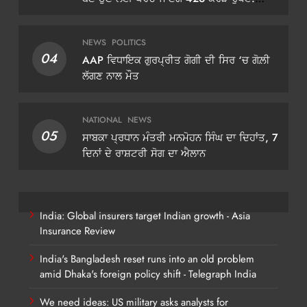
ਡੀਜੀਪੀ ਗੌਰਵ ਯਾਦਵ
NEWS
POLITICS
04
AAP ਵਿਧਾਇਕ ਗੁਰਪ੍ਰੀਤ ਗੋਗੀ ਦੀ ਸਿਰ ‘ਚ ਗੋਲ਼ੀ
ਲੱਗਣ ਨਾਲ ਮੌਤ
NATIONAL
NEWS
05
ਸਾਬਕਾ ਪ੍ਰਧਾਨ ਮੰਤਰੀ ਮਨਮੋਹਨ ਸਿੰਘ ਦਾ ਦਿਹਾਂਤ, 7
ਦਿਨਾਂ ਦੇ ਰਾਸ਼ਟਰੀ ਸੋਗ ਦਾ ਐਲਾਨ
India: Global insurers target Indian growth - Asia
Insurance Review
India's Bangladesh reset runs into an old problem
amid Dhaka's foreign policy shift - Telegraph India
We need ideas: US military asks analysts for