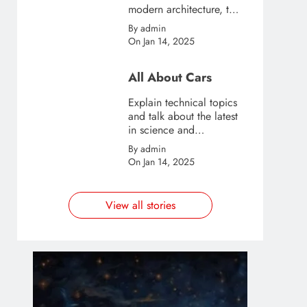
modern architecture, this
template is great for
By admin
creating stories about
On Jan 14, 2025
urban and city tourism.
All About Cars
Explain technical topics
and talk about the latest
in science and
technology with this
By admin
clean and futuristic
On Jan 14, 2025
template.
View all stories