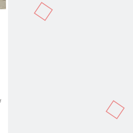
In
terest
Copy
Link
ਰ