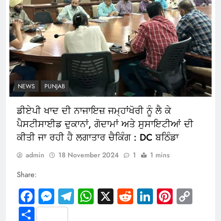
NEWS
PUNJAB
ਡੀਏਪੀ ਖਾਦ ਦੀ ਨਾਜਾਇਜ਼ ਜਮ੍ਹਾਂਖੋਰੀ ਨੂੰ ਲੈ ਕੇ
ਪੈਸਟੀਸਾਈਡ ਦੁਕਾਨਾਂ, ਗੋ‌ਦਾਮਾਂ ਅਤੇ ਸੁਸਾਇਟੀ‌ਆਂ ਦੀ
ਕੀਤੀ ਜਾ ਰਹੀ ਹੈ ਲਗਾਤਾਰ ਚੈਕਿੰਗ : DC ਬਠਿੰਡਾ
admin
18 November 2024
1
1 mins
Share:
Facebook
Messenger
Telegram
WhatsApp
X
Reddit
LinkedIn
Pintere
Cop
Link
Share