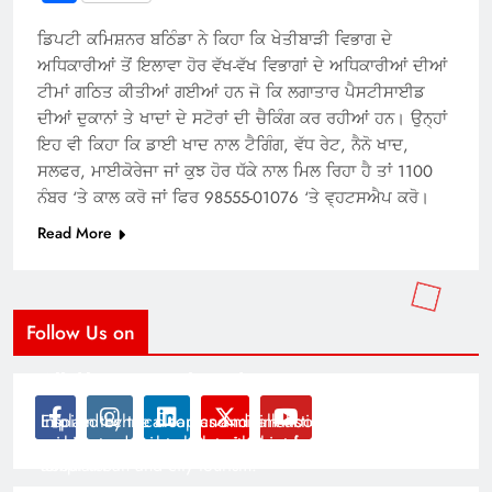
ਡਿਪਟੀ ਕਮਿਸ਼ਨਰ ਬਠਿੰਡਾ ਨੇ ਕਿਹਾ ਕਿ ਖੇਤੀਬਾੜੀ ਵਿਭਾਗ ਦੇ
ਅਧਿਕਾਰੀਆਂ ਤੋਂ ਇਲਾਵਾ ਹੋਰ ਵੱਖ-ਵੱਖ ਵਿਭਾਗਾਂ ਦੇ ਅਧਿਕਾਰੀਆਂ ਦੀਆਂ
ਟੀਮਾਂ ਗਠਿਤ ਕੀਤੀਆਂ ਗਈਆਂ ਹਨ ਜੋ ਕਿ ਲਗਾਤਾਰ ਪੈਸਟੀਸਾਈਡ
ਦੀਆਂ ਦੁਕਾਨਾਂ ਤੇ ਖਾਦਾਂ ਦੇ ਸਟੋਰਾਂ ਦੀ ਚੈਕਿੰਗ ਕਰ ਰਹੀਆਂ ਹਨ। ਉਨ੍ਹਾਂ
ਇਹ ਵੀ ਕਿਹਾ ਕਿ ਡਾਈ ਖਾਦ ਨਾਲ ਟੈਗਿੰਗ, ਵੱਧ ਰੇਟ, ਨੈਨੋ ਖਾਦ,
ਸਲਫਰ, ਮਾਈਕੋਰੇਜਾ ਜਾਂ ਕੁਝ ਹੋਰ ਧੱਕੇ ਨਾਲ ਮਿਲ ਰਿਹਾ ਹੈ ਤਾਂ 1100
ਨੰਬਰ ‘ਤੇ ਕਾਲ ਕਰੋ ਜਾਂ ਫਿਰ 98555-01076 ‘ਤੇ ਵ੍ਹਟਸਐਪ ਕਰੋ।
Read More
Follow Us on
Modernist Travel Guide
All About Cars
Inspired by the clean and minimalistic look of modern
Explain technical topics and talk about the latest in
architecture, this template is great for creating stories
science and technology with this clean and futuristic
about urban and city tourism.
template.