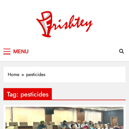
Skip
to
content
Your Window to the World
MENU
Home
pesticides
Tag:
pesticides