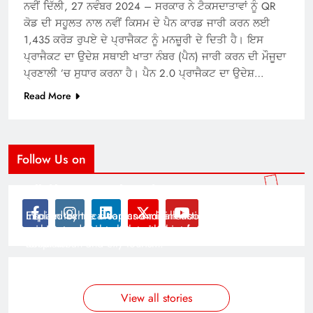
ਨਵੀਂ ਦਿੱਲੀ, 27 ਨਵੰਬਰ 2024 – ਸਰਕਾਰ ਨੇ ਟੈਕਸਦਾਤਾਵਾਂ ਨੂੰ QR
ਕੋਡ ਦੀ ਸਹੂਲਤ ਨਾਲ ਨਵੀਂ ਕਿਸਮ ਦੇ ਪੈਨ ਕਾਰਡ ਜਾਰੀ ਕਰਨ ਲਈ
1,435 ਕਰੋੜ ਰੁਪਏ ਦੇ ਪ੍ਰਾਜੈਕਟ ਨੂੰ ਮਨਜ਼ੂਰੀ ਦੇ ਦਿਤੀ ਹੈ। ਇਸ
ਪ੍ਰਾਜੈਕਟ ਦਾ ਉਦੇਸ਼ ਸਥਾਈ ਖਾਤਾ ਨੰਬਰ (ਪੈਨ) ਜਾਰੀ ਕਰਨ ਦੀ ਮੌਜੂਦਾ
ਪ੍ਰਣਾਲੀ ’ਚ ਸੁਧਾਰ ਕਰਨਾ ਹੈ। ਪੈਨ 2.0 ਪ੍ਰਾਜੈਕਟ ਦਾ ਉਦੇਸ਼…
Read More
Follow Us on
Modernist Travel Guide
All About Cars
Inspired by the clean and minimalistic look of modern
Explain technical topics and talk about the latest in
architecture, this template is great for creating stories
science and technology with this clean and futuristic
about urban and city tourism.
template.
By admin
By admin
On Jan 14, 2025
On Jan 14, 2025
View all stories