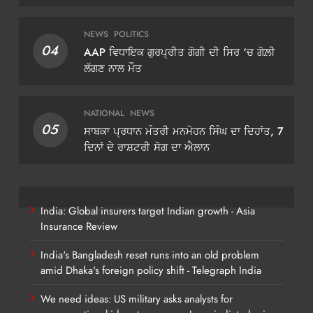
ਡੀਜੀਪੀ ਗੌਰਵ ਯਾਦਵ
NEWS
POLITICS
04
AAP ਵਿਧਾਇਕ ਗੁਰਪ੍ਰੀਤ ਗੋਗੀ ਦੀ ਸਿਰ ‘ਚ ਗੋਲ਼ੀ
ਲੱਗਣ ਨਾਲ ਮੌਤ
NATIONAL
NEWS
05
ਸਾਬਕਾ ਪ੍ਰਧਾਨ ਮੰਤਰੀ ਮਨਮੋਹਨ ਸਿੰਘ ਦਾ ਦਿਹਾਂਤ, 7
ਦਿਨਾਂ ਦੇ ਰਾਸ਼ਟਰੀ ਸੋਗ ਦਾ ਐਲਾਨ
India: Global insurers target Indian growth - Asia
Insurance Review
India's Bangladesh reset runs into an old problem
amid Dhaka's foreign policy shift - Telegraph India
We need ideas: US military asks analysts for