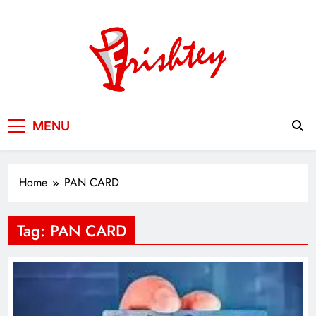
Skip
to
content
Your Window to the World
MENU
Home
PAN CARD
Tag:
PAN CARD