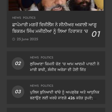
NEWS
POLITICS
ਛਾਪੇਮਾਰੀ ਮਗਰੋਂ ਵਿਜੀਲੈਂਸ ਨੇ ਸੀਨੀਅਰ ਅਕਾਲੀ ਆਗੂ
ਬਿਕਰਮ ਸਿੰਘ ਮਜੀਠੀਆ ਨੂੰ ਲਿਆ ਹਿਰਾਸਤ ‘ਚ
01
25 June 2025
NEWS
POLITICS
02
ਲੁਧਿਆਣਾ ਜ਼ਿਮਨੀ ਚੋਣ ‘ਚ ਆਮ ਆਦਮੀ ਪਾਰਟੀ ਨੇ
ਮਾਰੀ ਬਾਜ਼ੀ, ਸੰਜੀਵ ਅਰੋੜਾ ਦੀ ਹੋਈ ਜਿੱਤ
NEWS
POLITICS
03
ਪੁਲਿਸ ਬੁਨਿਆਦੀ ਢਾਂਚੇ ਨੂੰ ਅਪਗ੍ਰੇਡ ਅਤੇ ਆਧੁਨਿਕ
ਬਣਾਉਣ ਲਈ ਖਰਚੇ ਜਾਣਗੇ 426 ਕਰੋੜ ਰੁਪਏ:
ਡੀਜੀਪੀ ਗੌਰਵ ਯਾਦਵ