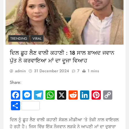
TRENDING
VIRAL
ਦਿਲ ਛੂਹ ਲੈਣ ਵਾਲੀ ਕਹਾਣੀ : 18 ਸਾਲ ਬਾਅਦ ਜਵਾਨ
ਪੁੱਤ ਨੇ ਕਰਵਾਇਆ ਮਾਂ ਦਾ ਦੂਜਾ ਵਿਆਹ
admin
31 December 2024
7
1 mins
Share:
Facebook
Messenger
Telegram
WhatsApp
X
Reddit
LinkedIn
Pintere
Cop
Link
Share
ਦਿਲ ਨੂੰ ਛੂਹ ਲੈਣ ਵਾਲੀ ਕਹਾਣੀ ਸੋਸ਼ਲ ਮੀਡੀਆ ‘ਤੇ ਤੇਜ਼ੀ ਨਾਲ ਵਾਇਰਲ
ਹੋ ਰਹੀ ਹੈ। ਜਿਸ ਵਿੱਚ ਇੱਕ ਨੌਜਵਾਨ ਲੜਕੇ ਨੇ ਆਪਣੀ ਮਾਂ ਦਾ ਦੁਬਾਰਾ