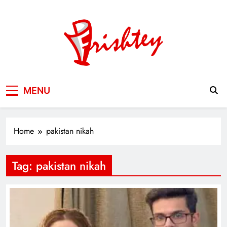
Skip
to
content
Your Window to the World
MENU
Home
pakistan nikah
Tag:
pakistan nikah