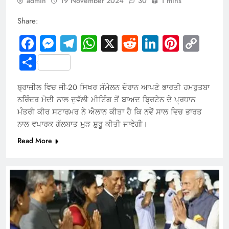
admin
19 November 2024
30
1 mins
Share:
Facebook
Messenger
Telegram
WhatsApp
X
Reddit
LinkedIn
Pintere
Cop
Link
Share
ਬ੍ਰਾਜ਼ੀਲ ਵਿਚ ਜੀ-20 ਸਿਖਰ ਸੰਮੇਲਨ ਦੌਰਾਨ ਆਪਣੇ ਭਾਰਤੀ ਹਮਰੁਤਬਾ
ਨਰਿੰਦਰ ਮੋਦੀ ਨਾਲ ਦੁਵੱਲੀ ਮੀਟਿੰਗ ਤੋਂ ਬਾਅਦ ਬ੍ਰਿਟੇਨ ਦੇ ਪ੍ਰਧਾਨ
ਮੰਤਰੀ ਕੀਰ ਸਟਾਰਮਰ ਨੇ ਐਲਾਨ ਕੀਤਾ ਹੈ ਕਿ ਨਵੇਂ ਸਾਲ ਵਿਚ ਭਾਰਤ
ਨਾਲ ਵਪਾਰਕ ਗੱਲਬਾਤ ਮੁੜ ਸ਼ੁਰੂ ਕੀਤੀ ਜਾਵੇਗੀ।
Read More