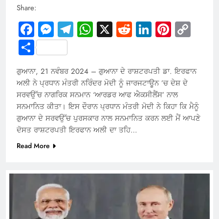
Share:
Facebook
Messenger
Telegram
WhatsApp
X
Reddit
LinkedIn
Pintere
Cop
Link
Share
ਗੁਆਨਾ, 21 ਨਵੰਬਰ 2024 – ਗੁਆਨਾ ਦੇ ਰਾਸ਼ਟਰਪਤੀ ਡਾ. ਇਰਫਾਨ
ਅਲੀ ਨੇ ਪ੍ਰਧਾਨ ਮੰਤਰੀ ਨਰਿੰਦਰ ਮੋਦੀ ਨੂੰ ਜਾਰਜਟਾਊਨ ’ਚ ਦੇਸ਼ ਦੇ
ਸਰਵਉੱਚ ਨਾਗਰਿਕ ਸਨਮਾਨ ‘ਆਰਡਰ ਆਫ ਐਕਸੀਲੈਂਸ’ ਨਾਲ
ਸਨਮਾਨਿਤ ਕੀਤਾ। ਇਸ ਦੌਰਾਨ ਪ੍ਰਧਾਨ ਮੰਤਰੀ ਮੋਦੀ ਨੇ ਕਿਹਾ ਕਿ ਮੈਨੂੰ
ਗੁਆਨਾ ਦੇ ਸਰਵਉੱਚ ਪੁਰਸਕਾਰ ਨਾਲ ਸਨਮਾਨਿਤ ਕਰਨ ਲਈ ਮੈਂ ਆਪਣੇ
ਦੋਸਤ ਰਾਸ਼ਟਰਪਤੀ ਇਰਫਾਨ ਅਲੀ ਦਾ ਤਹਿ…
Read More