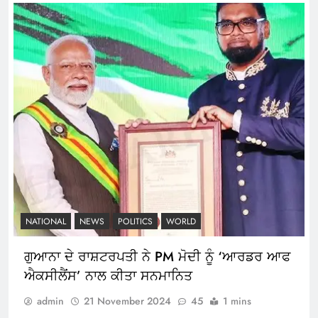
NATIONAL
NEWS
POLITICS
WORLD
ਗੁਆਨਾ ਦੇ ਰਾਸ਼ਟਰਪਤੀ ਨੇ PM ਮੋਦੀ ਨੂੰ ‘ਆਰਡਰ ਆਫ
ਐਕਸੀਲੈਂਸ’ ਨਾਲ ਕੀਤਾ ਸਨਮਾਨਿਤ
admin
21 November 2024
45
1 mins