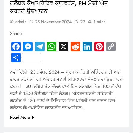
ਗਲੋਬਲ ਕੋਆਪਰੇਟਿਵ ਕਾਨਫਰੰਸ, PM ਮੋਦੀ ਅੱਜ
ਕਰਨਗੇ ਉਦਘਾਟਨ
admin
25 November 2024
29
1 mins
Share:
Facebook
Messenger
Telegram
WhatsApp
X
Reddit
LinkedIn
Pintere
Cop
Link
Share
ਨਵੀਂ ਦਿੱਲੀ, 25 ਨਵੰਬਰ 2024 – ਪ੍ਰਧਾਨ ਮੰਤਰੀ ਨਰਿੰਦਰ ਮੋਦੀ ਅੱਜ
ਭਾਰਤ ਮੰਡਪਮ ਵਿਖੇ ਅੰਤਰਰਾਸ਼ਟਰੀ ਸਹਿਕਾਰਤਾ ਸੰਮੇਲਨ ਦਾ ਉਦਘਾਟਨ
ਕਰਨਗੇ। 30 ਨਵੰਬਰ ਤੱਕ ਚੱਲਣ ਵਾਲੇ ਇਸ ਸਮਾਗਮ ਵਿਚ 100 ਤੋਂ ਵੱਧ
ਦੇਸ਼ਾਂ ਦੇ 1500 ਡੈਲੀਗੇਟ ਹਿੱਸਾ ਲੈਣਗੇ। ਅੰਤਰਰਾਸ਼ਟਰੀ ਸਹਿਕਾਰੀ
ਗਠਜੋੜ ਦੇ 130 ਸਾਲਾਂ ਦੇ ਇਤਿਹਾਸ ਵਿਚ ਪਹਿਲੀ ਵਾਰ ਭਾਰਤ ਵਿਚ
ਗਲੋਬਲ ਕੋਆਪਰੇਟਿਵ ਕਾਨਫ਼ਰੰਸ ਦਾ ਆਯੋਜਨ…
Read More