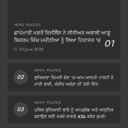
NEWS
POLITICS
ਛਾਪੇਮਾਰੀ ਮਗਰੋਂ ਵਿਜੀਲੈਂਸ ਨੇ ਸੀਨੀਅਰ ਅਕਾਲੀ ਆਗੂ
ਬਿਕਰਮ ਸਿੰਘ ਮਜੀਠੀਆ ਨੂੰ ਲਿਆ ਹਿਰਾਸਤ ‘ਚ
01
25 June 2025
NEWS
POLITICS
02
ਲੁਧਿਆਣਾ ਜ਼ਿਮਨੀ ਚੋਣ ‘ਚ ਆਮ ਆਦਮੀ ਪਾਰਟੀ ਨੇ
ਮਾਰੀ ਬਾਜ਼ੀ, ਸੰਜੀਵ ਅਰੋੜਾ ਦੀ ਹੋਈ ਜਿੱਤ
NEWS
POLITICS
03
ਪੁਲਿਸ ਬੁਨਿਆਦੀ ਢਾਂਚੇ ਨੂੰ ਅਪਗ੍ਰੇਡ ਅਤੇ ਆਧੁਨਿਕ
ਬਣਾਉਣ ਲਈ ਖਰਚੇ ਜਾਣਗੇ 426 ਕਰੋੜ ਰੁਪਏ:
ਡੀਜੀਪੀ ਗੌਰਵ ਯਾਦਵ