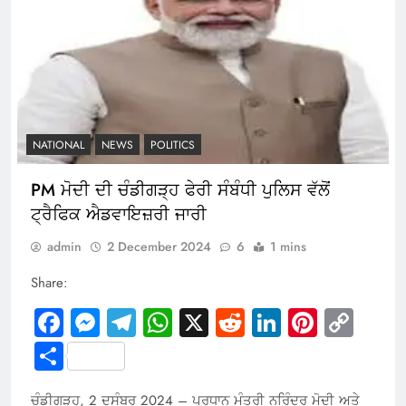
NATIONAL
NEWS
POLITICS
PM ਮੋਦੀ ਦੀ ਚੰਡੀਗੜ੍ਹ ਫੇਰੀ ਸੰਬੰਧੀ ਪੁਲਿਸ ਵੱਲੋਂ
ਟ੍ਰੈਫਿਕ ਐਡਵਾਇਜ਼ਰੀ ਜਾਰੀ
admin
2 December 2024
6
1 mins
Share:
Facebook
Messenger
Telegram
WhatsApp
X
Reddit
LinkedIn
Pintere
Cop
Link
Share
ਚੰਡੀਗੜ੍ਹ, 2 ਦਸੰਬਰ 2024 – ਪ੍ਰਧਾਨ ਮੰਤਰੀ ਨਰਿੰਦਰ ਮੋਦੀ ਅਤੇ