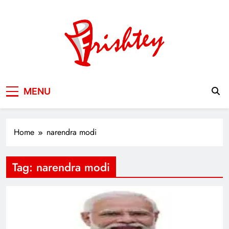
Skip
to
content
Your Window to the World
MENU
Home
narendra modi
Tag:
narendra modi