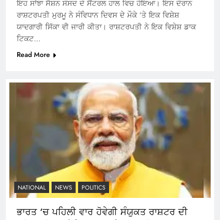
ਇਹ ਸਾਂਝਾ ਸੈਸ਼ਨ ਸੰਸਦ ਦੇ ਸੈਂਟਰਲ ਹਾਲ ਵਿਚ ਹੋਇਆ। ਇਸ ਦੌਰਾਨ
ਰਾਸ਼ਟਰਪਤੀ ਮੁਰਮੂ ਨੇ ਸੰਵਿਧਾਨ ਦਿਵਸ ਦੇ ਮੌਕੇ ’ਤੇ ਇਕ ਵਿਸ਼ੇਸ਼
ਯਾਦਗਾਰੀ ਸਿੱਕਾ ਵੀ ਜਾਰੀ ਕੀਤਾ। ਰਾਸ਼ਟਰਪਤੀ ਨੇ ਇਕ ਵਿਸ਼ੇਸ਼ ਡਾਕ
ਟਿਕਟ…
Read More
NATIONAL
NEWS
POLITICS
ਭਾਰਤ ‘ਚ ਪਹਿਲੀ ਵਾਰ ਹੋਵੇਗੀ ਸੰਯੁਕਤ ਰਾਸ਼ਟਰ ਦੀ