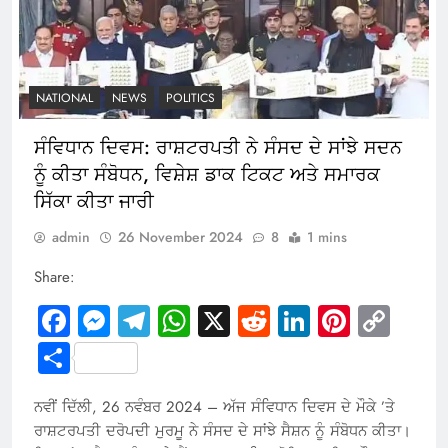
NATIONAL
NEWS
POLITICS
ਸੰਵਿਧਾਨ ਦਿਵਸ: ਰਾਸ਼ਟਰਪਤੀ ਨੇ ਸੰਸਦ ਦੇ ਸਾਂਝੇ ਸਦਨ
ਨੂੰ ਕੀਤਾ ਸੰਬੋਧਨ, ਵਿਸ਼ੇਸ਼ ਡਾਕ ਟਿਕਟ ਅਤੇ ਸਮਾਰਕ
ਸਿੱਕਾ ਕੀਤਾ ਜਾਰੀ
admin
26 November 2024
8
1 mins
Share:
Facebook
Messenger
Telegram
WhatsApp
X
Reddit
LinkedIn
Pintere
Cop
Link
Share
ਨਵੀਂ ਦਿੱਲੀ, 26 ਨਵੰਬਰ 2024 – ਅੱਜ ਸੰਵਿਧਾਨ ਦਿਵਸ ਦੇ ਮੌਕੇ ’ਤੇ
ਰਾਸ਼ਟਰਪਤੀ ਦਰੋਪਦੀ ਮੁਰਮੂ ਨੇ ਸੰਸਦ ਦੇ ਸਾਂਝੇ ਸੈਸ਼ਨ ਨੂੰ ਸੰਬੋਧਨ ਕੀਤਾ।