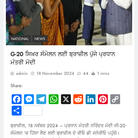
NATIONAL
NEWS
G-20 ਸਿਖ਼ਰ ਸੰਮੇਲਨ ਲਈ ਬ੍ਰਾਜ਼ੀਲ ਪੁੱਜੇ ਪ੍ਰਧਾਨ
ਮੰਤਰੀ ਮੋਦੀ
admin
18 November 2024
44
1 mins
Share:
Facebook
Messenger
Telegram
WhatsApp
X
Reddit
LinkedIn
Pintere
Cop
Link
Share
ਬ੍ਰਾਜ਼ੀਲ, 18 ਨਵੰਬਰ 2024 – ਪ੍ਰਧਾਨ ਮੰਤਰੀ ਨਰਿੰਦਰ ਮੋਦੀ ਜੀ-20
ਸੰਮੇਲਨ ’ਚ ਹਿੱਸਾ ਲੈਣ ਲਈ ਬ੍ਰਾਜ਼ੀਲ ਦੇ ਰੀਓ ਡੀ ਜਨੇਰੀਓ ਪਹੁੰਚੇ।