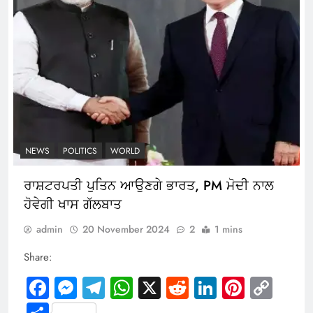
NEWS
POLITICS
WORLD
ਰਾਸ਼ਟਰਪਤੀ ਪੁਤਿਨ ਆਉਣਗੇ ਭਾਰਤ, PM ਮੋਦੀ ਨਾਲ
ਹੋਵੇਗੀ ਖਾਸ ਗੱਲਬਾਤ
admin
20 November 2024
2
1 mins
Share:
Facebook
Messenger
Telegram
WhatsApp
X
Reddit
LinkedIn
Pintere
Cop
Link