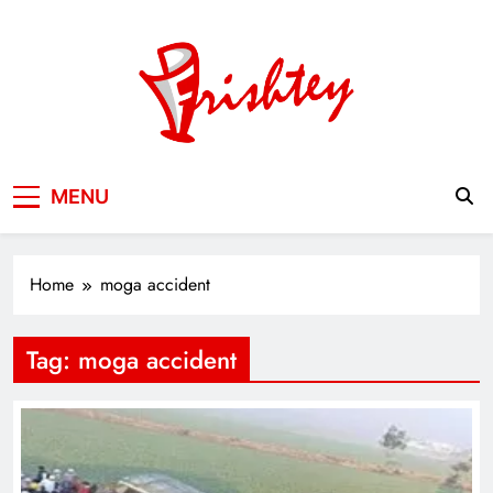
Skip
to
content
Your Window to the World
MENU
Home
moga accident
Tag:
moga accident