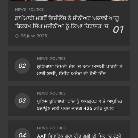
NEWS
POLITICS
ਛਾਪੇਮਾਰੀ ਮਗਰੋਂ ਵਿਜੀਲੈਂਸ ਨੇ ਸੀਨੀਅਰ ਅਕਾਲੀ ਆਗੂ
ਬਿਕਰਮ ਸਿੰਘ ਮਜੀਠੀਆ ਨੂੰ ਲਿਆ ਹਿਰਾਸਤ ‘ਚ
01
25 June 2025
NEWS
POLITICS
02
ਲੁਧਿਆਣਾ ਜ਼ਿਮਨੀ ਚੋਣ ‘ਚ ਆਮ ਆਦਮੀ ਪਾਰਟੀ ਨੇ
ਮਾਰੀ ਬਾਜ਼ੀ, ਸੰਜੀਵ ਅਰੋੜਾ ਦੀ ਹੋਈ ਜਿੱਤ
NEWS
POLITICS
03
ਪੁਲਿਸ ਬੁਨਿਆਦੀ ਢਾਂਚੇ ਨੂੰ ਅਪਗ੍ਰੇਡ ਅਤੇ ਆਧੁਨਿਕ
ਬਣਾਉਣ ਲਈ ਖਰਚੇ ਜਾਣਗੇ 426 ਕਰੋੜ ਰੁਪਏ:
ਡੀਜੀਪੀ ਗੌਰਵ ਯਾਦਵ
NEWS
POLITICS
04
AAP ਵਿਧਾਇਕ ਗੁਰਪ੍ਰੀਤ ਗੋਗੀ ਦੀ ਸਿਰ ‘ਚ ਗੋਲ਼ੀ