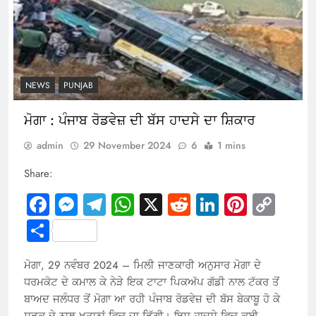
NEWS
PUNJAB
ਮੋਗਾ : ਪੰਜਾਬ ਰੋਡਵੇਜ਼ ਦੀ ਬੱਸ ਹਾਦਸੇ ਦਾ ਸ਼ਿਕਾਰ
admin
29 November 2024
6
1 mins
Share:
Facebook
Messenger
Telegram
WhatsApp
X
Reddit
LinkedIn
Pintere
Cop
Link
Share
ਮੋਗਾ, 29 ਨਵੰਬਰ 2024 – ਮਿਲੀ ਜਾਣਕਾਰੀ ਅਨੁਸਾਰ ਮੋਗਾ ਦੇ
ਧਰਮਕੋਟ ਦੇ ਕਮਾਲ ਕੇ ਨੇੜੇ ਇਕ ਟਾਟਾ ਪਿਕਅੱਪ ਗੱਡੀ ਨਾਲ ਟੱਕਰ ਤੋਂ
ਬਾਅਦ ਜਲੰਧਰ ਤੋਂ ਮੋਗਾ ਆ ਰਹੀ ਪੰਜਾਬ ਰੋਡਵੇਜ਼ ਦੀ ਬੱਸ ਬੇਕਾਬੂ ਹੋ ਕੇ
ਸੜਕ ਦੇ ਨਾਲ ਖਤਾਨਾਂ ਵਿਚ ਜਾ ਡਿੱਗੀ। ਇਸ ਹਾਦਸੇ ਵਿਚ ਕਈ