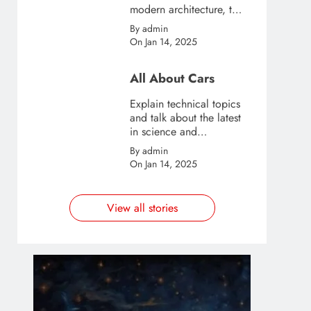
modern architecture, this
template is great for
By admin
creating stories about
On Jan 14, 2025
urban and city tourism.
All About Cars
Explain technical topics
and talk about the latest
in science and
technology with this
By admin
clean and futuristic
On Jan 14, 2025
template.
View all stories