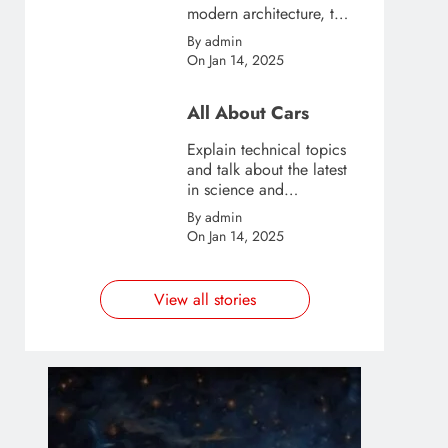
modern architecture, this
template is great for
By admin
creating stories about
On Jan 14, 2025
urban and city tourism.
All About Cars
Explain technical topics
and talk about the latest
in science and
technology with this
By admin
clean and futuristic
On Jan 14, 2025
template.
View all stories