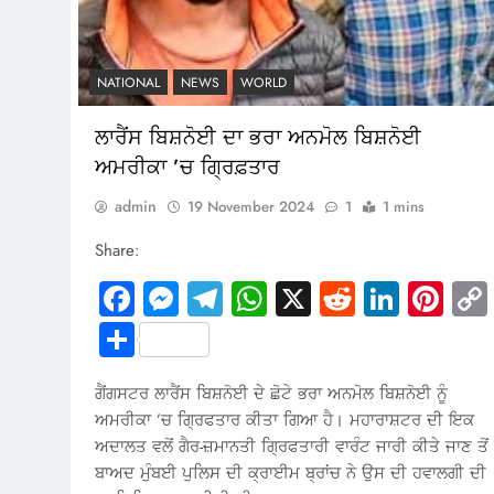
NATIONAL
NEWS
WORLD
ਲਾਰੈਂਸ ਬਿਸ਼ਨੋਈ ਦਾ ਭਰਾ ਅਨਮੋਲ ਬਿਸ਼ਨੋਈ
ਅਮਰੀਕਾ ’ਚ ਗ੍ਰਿਫ਼ਤਾਰ
admin
19 November 2024
1
1 mins
Share:
Facebook
Messenger
Telegram
WhatsApp
X
Reddit
Linked
Pin
Share
ਗੈਂਗਸਟਰ ਲਾਰੈਂਸ ਬਿਸ਼ਨੋਈ ਦੇ ਛੋਟੇ ਭਰਾ ਅਨਮੋਲ ਬਿਸ਼ਨੋਈ ਨੂੰ
ਅਮਰੀਕਾ ’ਚ ਗ੍ਰਿਫਤਾਰ ਕੀਤਾ ਗਿਆ ਹੈ। ਮਹਾਰਾਸ਼ਟਰ ਦੀ ਇਕ
ਅਦਾਲਤ ਵਲੋਂ ਗੈਰ-ਜ਼ਮਾਨਤੀ ਗ੍ਰਿਫਤਾਰੀ ਵਾਰੰਟ ਜਾਰੀ ਕੀਤੇ ਜਾਣ ਤੋਂ
ਬਾਅਦ ਮੁੰਬਈ ਪੁਲਿਸ ਦੀ ਕ੍ਰਾਈਮ ਬ੍ਰਾਂਚ ਨੇ ਉਸ ਦੀ ਹਵਾਲਗੀ ਦੀ