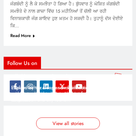
ਜੰਗਬੰਦੀ ਨੂੰ ਲੈ ਕੇ ਸਮਝੌਤਾ ਹੋ ਗਿਆ ਹੈ। ਬੁੱਧਵਾਰ ਨੂੰ ਘੋਸ਼ਿਤ ਜੰਗਬੰਦੀ
ਸਮਝੌਤੇ ਦੇ ਨਾਲ ਗਾਜ਼ਾ ਵਿੱਚ 15 ਮਹੀਨਿਆਂ ਤੋਂ ਚੱਲੀ ਆ ਰਹੀ
ਵਿਨਾਸ਼ਕਾਰੀ ਜੰਗ ਸ਼ਾਇਦ ਹੁਣ ਖ਼ਤਮ ਹੋ ਸਕਦੀ ਹੈ। ਤੁਹਾਨੂੰ ਦੱਸ ਦੇਈਏ
ਕਿ…
Read More
Follow Us on
Modernist Travel Guide
All About Cars
Inspired by the clean and minimalistic look of modern
Explain technical topics and talk about the latest in
architecture, this template is great for creating stories
science and technology with this clean and futuristic
about urban and city tourism.
template.
By admin
By admin
On Jan 14, 2025
On Jan 14, 2025
View all stories