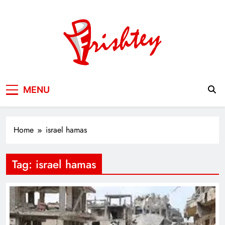
Skip
to
content
Your Window to the World
MENU
Home
israel hamas
Tag:
israel hamas