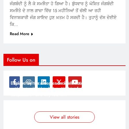
ਜੰਗਬੰਦੀ ਨੂੰ ਲੈ ਕੇ ਸਮਝੌਤਾ ਹੋ ਗਿਆ ਹੈ। ਬੁੱਧਵਾਰ ਨੂੰ ਘੋਸ਼ਿਤ ਜੰਗਬੰਦੀ
ਸਮਝੌਤੇ ਦੇ ਨਾਲ ਗਾਜ਼ਾ ਵਿੱਚ 15 ਮਹੀਨਿਆਂ ਤੋਂ ਚੱਲੀ ਆ ਰਹੀ
ਵਿਨਾਸ਼ਕਾਰੀ ਜੰਗ ਸ਼ਾਇਦ ਹੁਣ ਖ਼ਤਮ ਹੋ ਸਕਦੀ ਹੈ। ਤੁਹਾਨੂੰ ਦੱਸ ਦੇਈਏ
ਕਿ…
Read More
Follow Us on
Modernist Travel Guide
All About Cars
Inspired by the clean and minimalistic look of modern
Explain technical topics and talk about the latest in
architecture, this template is great for creating stories
science and technology with this clean and futuristic
about urban and city tourism.
template.
By admin
By admin
On Jan 14, 2025
On Jan 14, 2025
View all stories