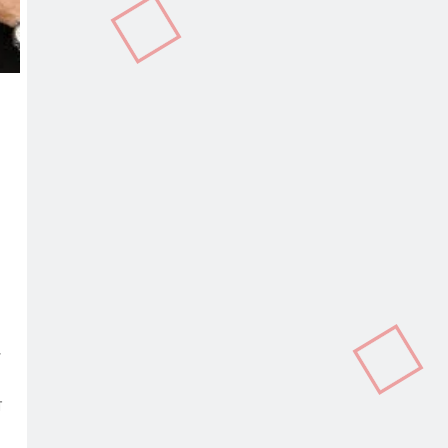
In
terest
Copy
Link
ੇ