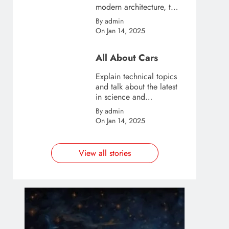
modern architecture, this
template is great for
By admin
creating stories about
On Jan 14, 2025
urban and city tourism.
All About Cars
Explain technical topics
and talk about the latest
in science and
technology with this
By admin
clean and futuristic
On Jan 14, 2025
template.
View all stories