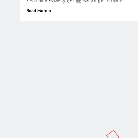
ਗੱਲ ਹੈ ਕਿ 6 ਦਸੰਬਰ ਨੂੰ ਸ੍ਰੀ ਗੁਰੂ ਤੇਗ ਬਹਾਦੁਰ ਸਾਹਿਬ ਦਾ…
Read More