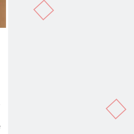
In
terest
Copy
Link
ੀ