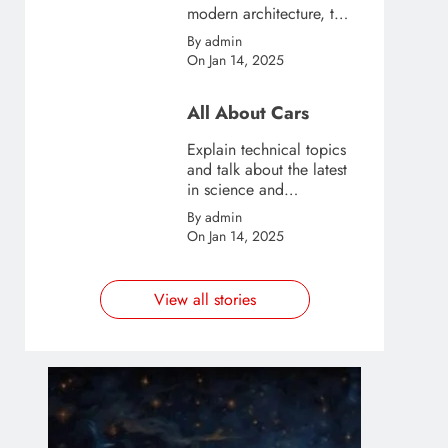
modern architecture, this
template is great for
By admin
creating stories about
On Jan 14, 2025
urban and city tourism.
All About Cars
Explain technical topics
and talk about the latest
in science and
technology with this
By admin
clean and futuristic
On Jan 14, 2025
template.
View all stories