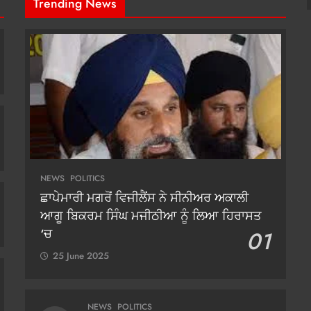
Trending News
NEWS
POLITICS
ਛਾਪੇਮਾਰੀ ਮਗਰੋਂ ਵਿਜੀਲੈਂਸ ਨੇ ਸੀਨੀਅਰ ਅਕਾਲੀ
ਆਗੂ ਬਿਕਰਮ ਸਿੰਘ ਮਜੀਠੀਆ ਨੂੰ ਲਿਆ ਹਿਰਾਸਤ
‘ਚ
01
25 June 2025
NEWS
POLITICS