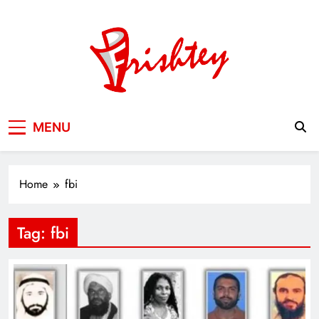
Skip
to
content
Your Window to the World
MENU
Home
fbi
Tag:
fbi