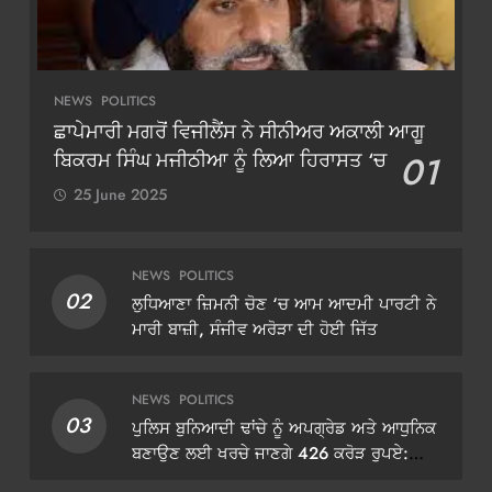
NEWS
POLITICS
ਛਾਪੇਮਾਰੀ ਮਗਰੋਂ ਵਿਜੀਲੈਂਸ ਨੇ ਸੀਨੀਅਰ ਅਕਾਲੀ ਆਗੂ
ਬਿਕਰਮ ਸਿੰਘ ਮਜੀਠੀਆ ਨੂੰ ਲਿਆ ਹਿਰਾਸਤ ‘ਚ
01
25 June 2025
NEWS
POLITICS
02
ਲੁਧਿਆਣਾ ਜ਼ਿਮਨੀ ਚੋਣ ‘ਚ ਆਮ ਆਦਮੀ ਪਾਰਟੀ ਨੇ
ਮਾਰੀ ਬਾਜ਼ੀ, ਸੰਜੀਵ ਅਰੋੜਾ ਦੀ ਹੋਈ ਜਿੱਤ
NEWS
POLITICS
03
ਪੁਲਿਸ ਬੁਨਿਆਦੀ ਢਾਂਚੇ ਨੂੰ ਅਪਗ੍ਰੇਡ ਅਤੇ ਆਧੁਨਿਕ
ਬਣਾਉਣ ਲਈ ਖਰਚੇ ਜਾਣਗੇ 426 ਕਰੋੜ ਰੁਪਏ:
ਡੀਜੀਪੀ ਗੌਰਵ ਯਾਦਵ