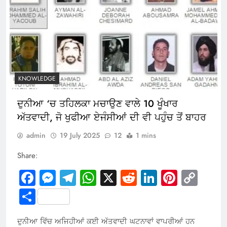
KNOWLEDGE
ਦੁਨੀਆ ‘ਚ ਤਹਿਲਕਾ ਮਚਾਉਣ ਵਾਲੇ 10 ਖੂੰਖਾਰ
ਅੱਤਵਾਦੀ, ਜੋ ਖੁਫੀਆ ਏਜੰਸੀਆਂ ਦੀ ਵੀ ਪਹੁੰਚ ਤੋਂ ਬਾਹਰ
admin
19 July 2025
12
1 mins
Share:
Facebook
Messenger
Telegram
WhatsApp
X
Reddit
LinkedIn
Pintere
Cop
Link
Share
ਦੁਨੀਆ ਵਿੱਚ ਅਜਿਹੀਆਂ ਕਈ ਅੱਤਵਾਦੀ ਘਟਨਾਵਾਂ ਵਾਪਰੀਆਂ ਹਨ