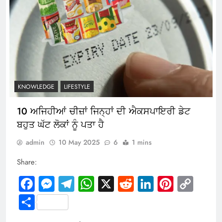
KNOWLEDGE
LIFESTYLE
10 ਅਜਿਹੀਆਂ ਚੀਜ਼ਾਂ ਜਿਨ੍ਹਾਂ ਦੀ ਐਕਸਪਾਇਰੀ ਡੇਟ
ਬਹੁਤ ਘੱਟ ਲੋਕਾਂ ਨੂੰ ਪਤਾ ਹੈ
admin
10 May 2025
6
1 mins
Share:
Facebook
Messenger
Telegram
WhatsApp
X
Reddit
LinkedIn
Pintere
Cop
Link
Share