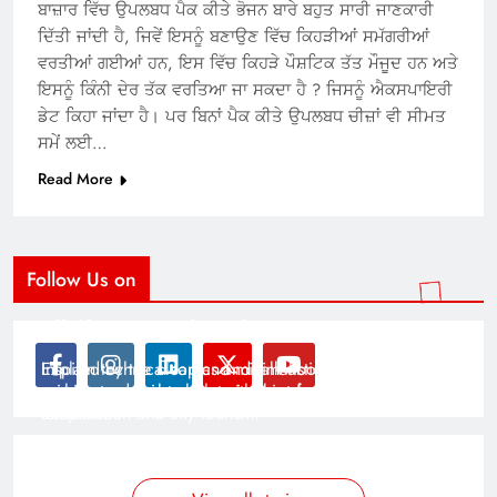
ਬਾਜ਼ਾਰ ਵਿੱਚ ਉਪਲਬਧ ਪੈਕ ਕੀਤੇ ਭੋਜਨ ਬਾਰੇ ਬਹੁਤ ਸਾਰੀ ਜਾਣਕਾਰੀ
ਦਿੱਤੀ ਜਾਂਦੀ ਹੈ, ਜਿਵੇਂ ਇਸਨੂੰ ਬਣਾਉਣ ਵਿੱਚ ਕਿਹੜੀਆਂ ਸਮੱਗਰੀਆਂ
ਵਰਤੀਆਂ ਗਈਆਂ ਹਨ, ਇਸ ਵਿੱਚ ਕਿਹੜੇ ਪੌਸ਼ਟਿਕ ਤੱਤ ਮੌਜੂਦ ਹਨ ਅਤੇ
ਇਸਨੂੰ ਕਿੰਨੀ ਦੇਰ ਤੱਕ ਵਰਤਿਆ ਜਾ ਸਕਦਾ ਹੈ ? ਜਿਸਨੂੰ ਐਕਸਪਾਇਰੀ
ਡੇਟ ਕਿਹਾ ਜਾਂਦਾ ਹੈ। ਪਰ ਬਿਨਾਂ ਪੈਕ ਕੀਤੇ ਉਪਲਬਧ ਚੀਜ਼ਾਂ ਵੀ ਸੀਮਤ
ਸਮੇਂ ਲਈ…
Read More
Follow Us on
Modernist Travel Guide
All About Cars
Inspired by the clean and minimalistic look of modern
Explain technical topics and talk about the latest in
architecture, this template is great for creating stories
science and technology with this clean and futuristic
about urban and city tourism.
template.
By admin
By admin
On Jan 14, 2025
On Jan 14, 2025