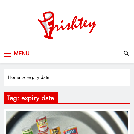
Skip
to
content
Your Window to the World
MENU
Home
expiry date
Tag:
expiry date