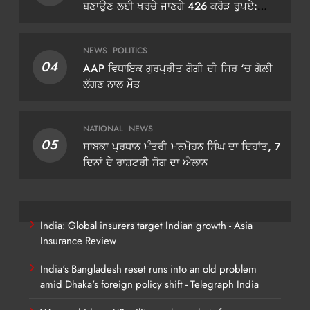
ਬਣਾਉਣ ਲਈ ਖਰਚੇ ਜਾਣਗੇ 426 ਕਰੋੜ ਰੁਪਏ:
ਡੀਜੀਪੀ ਗੌਰਵ ਯਾਦਵ
NEWS
POLITICS
04
AAP ਵਿਧਾਇਕ ਗੁਰਪ੍ਰੀਤ ਗੋਗੀ ਦੀ ਸਿਰ ‘ਚ ਗੋਲ਼ੀ
ਲੱਗਣ ਨਾਲ ਮੌਤ
NATIONAL
NEWS
05
ਸਾਬਕਾ ਪ੍ਰਧਾਨ ਮੰਤਰੀ ਮਨਮੋਹਨ ਸਿੰਘ ਦਾ ਦਿਹਾਂਤ, 7
ਦਿਨਾਂ ਦੇ ਰਾਸ਼ਟਰੀ ਸੋਗ ਦਾ ਐਲਾਨ
India: Global insurers target Indian growth - Asia
Insurance Review
India's Bangladesh reset runs into an old problem
amid Dhaka's foreign policy shift - Telegraph India