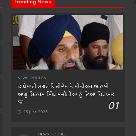
Trending News
NEWS
POLITICS
ਛਾਪੇਮਾਰੀ ਮਗਰੋਂ ਵਿਜੀਲੈਂਸ ਨੇ ਸੀਨੀਅਰ ਅਕਾਲੀ
ਆਗੂ ਬਿਕਰਮ ਸਿੰਘ ਮਜੀਠੀਆ ਨੂੰ ਲਿਆ ਹਿਰਾਸਤ
‘ਚ
01
25 June 2025
NEWS
POLITICS