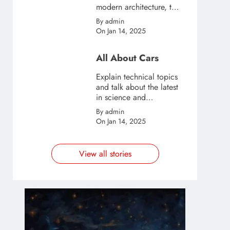
modern architecture, this
template is great for
By admin
creating stories about
On Jan 14, 2025
urban and city tourism.
All About Cars
Explain technical topics
and talk about the latest
in science and
technology with this
By admin
clean and futuristic
On Jan 14, 2025
template.
View all stories